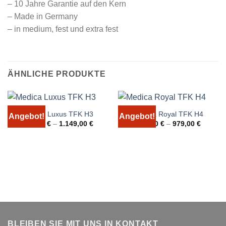
– 10 Jahre Garantie auf den Kern
– Made in Germany
– in medium, fest und extra fest
ÄHNLICHE PRODUKTE
Medica Luxus TFK H3
Medica Royal TFK H4
Angebot!
Angebot!
459,00
€
–
1.149,00
€
399,00
€
–
979,00
€
BLEIBEN SIE MIT UNS IN KONTAKT