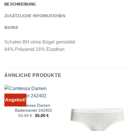
BESCHREIBUNG
ZUSÄTZLICHE INFORMATIONEN
MARKE
Schalen BH ohne Bügel gemoldet
84% Polyamid 16% Elasthan
ÄHNLICHE PRODUKTE
Angebot!
Comtessa Damen
Bademantel 242402
Ursprünglicher
Aktueller
59,99
€
30,00
€
Preis
Preis
war:
ist:
59,99 €
30,00 €.