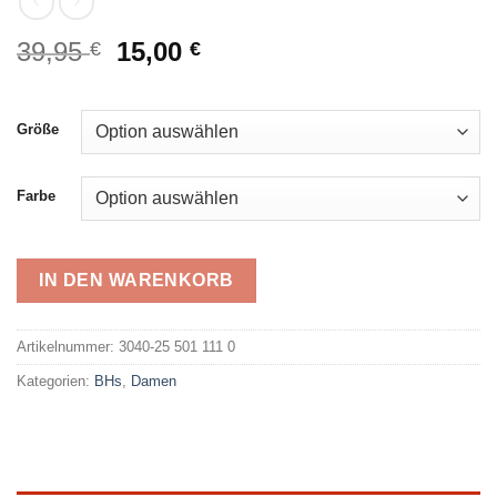
Ursprünglicher
Aktueller
39,95
15,00
€
€
Preis
Preis
war:
ist:
39,95 €
15,00 €.
Größe
Farbe
IN DEN WARENKORB
Alternative:
Artikelnummer:
3040-25 501 111 0
Kategorien:
BHs
,
Damen