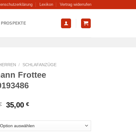
tenschutzerklärung
Lexikon
Vertrag widerrufen
PROSPEKTE
HERREN
/
SCHLAFANZÜGE
ann Frottee
0193486
Ursprünglicher
Aktueller
35,00
€
€
Preis
Preis
war:
ist:
45,99 €
35,00 €.