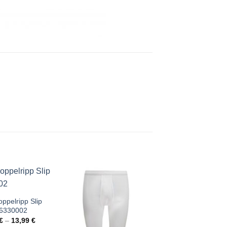
ppelripp Slip
Conta Thermo S
6330002
781586400
€
–
13,99
€
20,99
€
–
22,