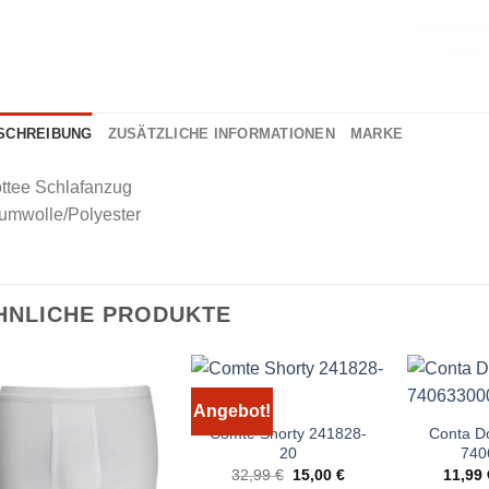
SCHREIBUNG
ZUSÄTZLICHE INFORMATIONEN
MARKE
ottee Schlafanzug
umwolle/Polyester
HNLICHE PRODUKTE
Angebot!
Comte Shorty 241828-
Conta Do
20
740
Ursprünglicher
Aktueller
32,99
€
15,00
€
11,99
Preis
Preis