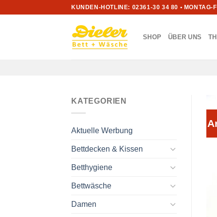
Zum
KUNDEN-HOTLINE: 02361-30 34 80 • MONTAG-
Inhalt
springen
SHOP
ÜBER UNS
T
KATEGORIEN
A
Aktuelle Werbung
Bettdecken & Kissen
Betthygiene
Bettwäsche
Damen