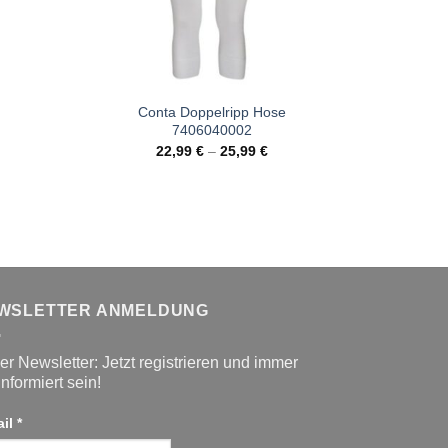
Conta Doppelripp Hose
7406040002
22,99
€
–
25,99
€
WSLETTER ANMELDUNG
r Newsletter: Jetzt registrieren und immer
informiert sein!
ail
*