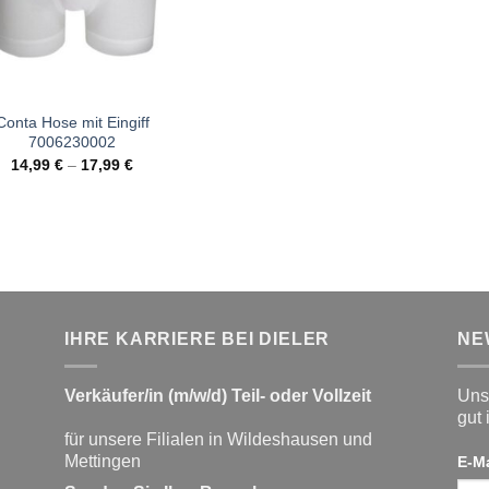
war:
ist:
32,99 €
15,00 €.
Conta Hose mit Eingiff
7006230002
14,99
€
–
17,99
€
IHRE KARRIERE BEI DIELER
NE
Verkäufer/in (m/w/d) Teil- oder Vollzeit
Unse
gut 
für unsere Filialen in Wildeshausen und
Mettingen
E-M