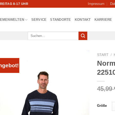
Impressum
Da
FREITAG 8-17 UHR
HEMENWELTEN
SERVICE
STANDORTE
KONTAKT
KARRIERE
Suchen
nach:
START
/
Norm
ngebot!
2251
45,99
Größe