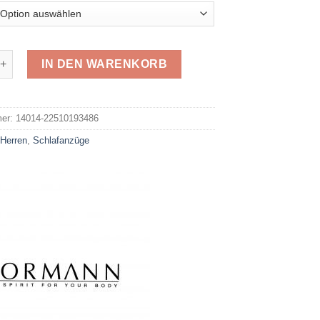
rottee 22510193486 Menge
IN DEN WARENKORB
e:
mer:
14014-22510193486
:
Herren
,
Schlafanzüge