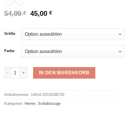
Ursprünglicher
Aktueller
54,99
45,00
€
€
Preis
Preis
war:
ist:
54,99 €
45,00 €.
Größe
Farbe
Normann Schlafanzug 22510196730 Menge
IN DEN WARENKORB
Alternative:
Artikelnummer:
14014-22510196730
Kategorien:
Herren
,
Schlafanzüge