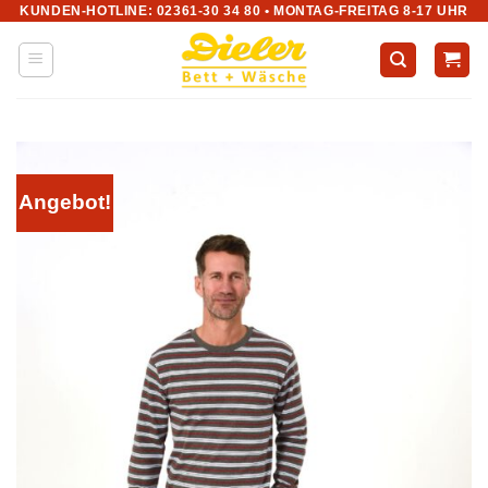
KUNDEN-HOTLINE: 02361-30 34 80 • MONTAG-FREITAG 8-17 UHR
Zum
Inhalt
springen
Angebot!