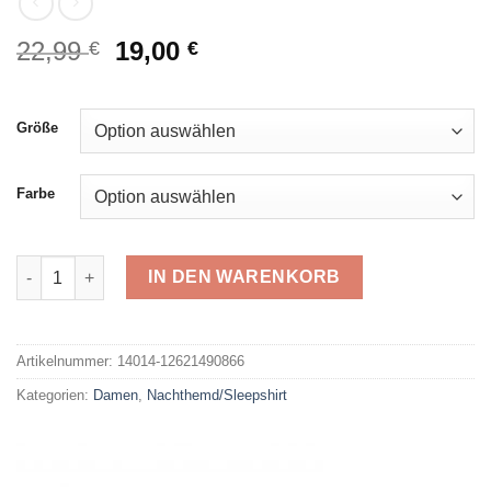
Ursprünglicher
Aktueller
22,99
19,00
€
€
Preis
Preis
war:
ist:
22,99 €
19,00 €.
Größe
Farbe
Normann Sleepshirt 12621490866 Menge
IN DEN WARENKORB
Alternative:
Artikelnummer:
14014-12621490866
Kategorien:
Damen
,
Nachthemd/Sleepshirt