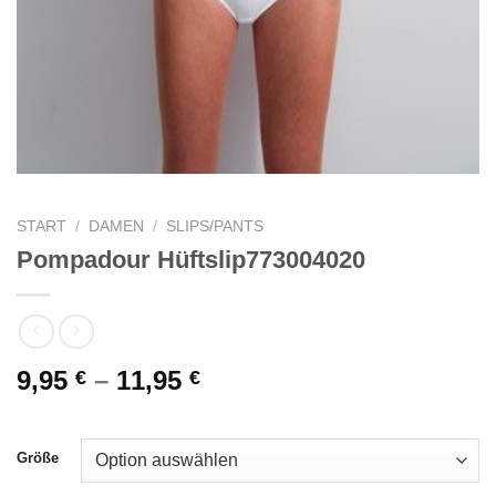
START
/
DAMEN
/
SLIPS/PANTS
Pompadour Hüftslip773004020
9,95
–
11,95
€
€
Größe