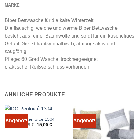
MARKE
Biber Bettwäsche für die kalte Winterzeit
Die flauschig, weiche und warme Biber Bettwäsche
besteht aus reiner Baumwolle und sorgt für ein kuscheliges
Gefühl. Sie ist hautsympathisch, atmungsaktiv und
saugfähig.
Pflege: 60 Grad Wäsche, trocknergeeignet
praktischer Reißverschluss vorhanden
ÄHNLICHE PRODUKTE
IDO Renforcé 1304
Angebot!
Angebot!
Ursprünglicher
Aktueller
24,99
€
15,00
€
Preis
Preis
war:
ist:
24,99 €
15,00 €.