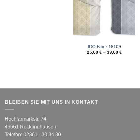
IDO Biber 18109
25,00
€
–
39,00
€
BLEIBEN SIE MIT UNS IN KONTAKT
Hochlarmarkstr. 74
45661 Recklinghausen
Telefon: 02361 - 30 34 80