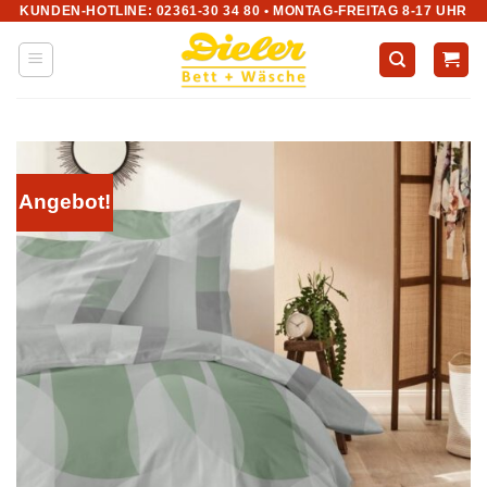
KUNDEN-HOTLINE: 02361-30 34 80 • MONTAG-FREITAG 8-17 UHR
Zum
Inhalt
springen
Angebot!