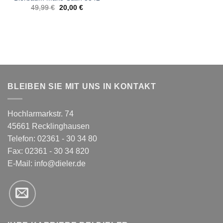
Ursprünglicher
Aktueller
49,99
€
20,00
€
Preis
Preis
war:
ist:
49,99 €
20,00 €.
BLEIBEN SIE MIT UNS IN KONTAKT
Hochlarmarkstr. 74
45661 Recklinghausen
Telefon: 02361 - 30 34 80
Fax: 02361 - 30 34 820
E-Mail:
info@dieler.de