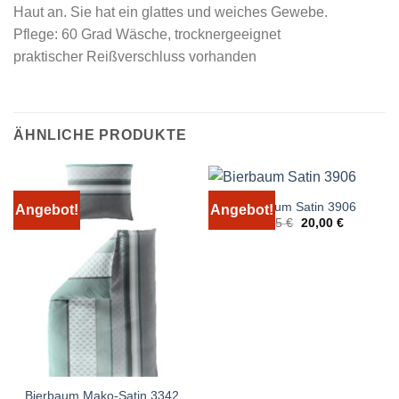
Haut an. Sie hat ein glattes und weiches Gewebe.
Pflege: 60 Grad Wäsche, trocknergeeignet
praktischer Reißverschluss vorhanden
ÄHNLICHE PRODUKTE
Bierbaum Satin 3906
Angebot!
Angebot!
Ursprünglicher
Aktueller
49,95
€
20,00
€
Preis
Preis
war:
ist:
49,95 €
20,00 €.
Bierbaum Mako-Satin 3342