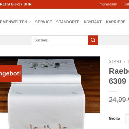
Impressum
Da
FREITAG 8-17 UHR
HEMENWELTEN
SERVICE
STANDORTE
KONTAKT
KARRIERE
Suchen
nach:
START
/
Raeb
ngebot!
6309
24,99
Größe