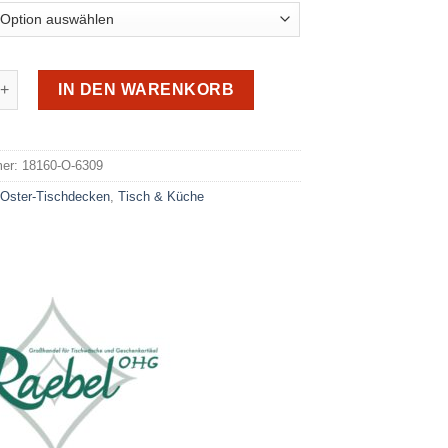
ter-Tischdecke O-6309 Menge
IN DEN WARENKORB
e:
mer:
18160-O-6309
:
Oster-Tischdecken
,
Tisch & Küche