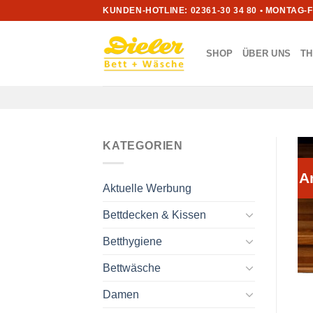
Zum
KUNDEN-HOTLINE: 02361-30 34 80 • MONTAG-
Inhalt
springen
SHOP
ÜBER UNS
T
KATEGORIEN
A
Aktuelle Werbung
Bettdecken & Kissen
Betthygiene
Bettwäsche
Damen