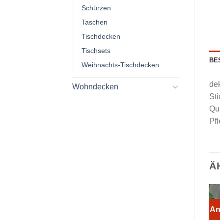
Schürzen
Taschen
Tischdecken
Tischsets
BE
Weihnachts-Tischdecken
dek
Wohndecken
Sti
Qua
Pfl
Ä
An