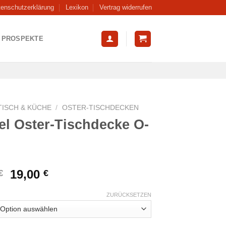
tenschutzerklärung
Lexikon
Vertrag widerrufen
PROSPEKTE
TISCH & KÜCHE
/
OSTER-TISCHDECKEN
el Oster-Tischdecke O-
Ursprünglicher
Aktueller
19,00
€
€
Preis
Preis
war:
ist:
ZURÜCKSETZEN
24,99 €
19,00 €.