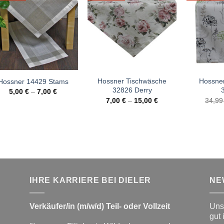
Hossner Tischwäsche
Hossner
Hossner 14429 Stams
32826 Derry
5,00
€
–
7,00
€
7,00
€
–
15,00
€
34,9
IHRE KARRIERE BEI DIELER
NE
Verkäufer/in (m/w/d) Teil- oder Vollzeit
Unse
gut 