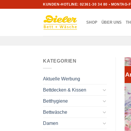
Zum
KUNDEN-HOTLINE: 02361-30 34 80 • MONTAG-
Inhalt
springen
SHOP
ÜBER UNS
T
KATEGORIEN
A
Aktuelle Werbung
Bettdecken & Kissen
Betthygiene
Bettwäsche
Damen