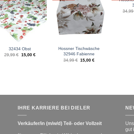
34,9
Hossner Tischwäsche
32434 Obst
32946 Fabienne
Ursprünglicher
Aktueller
29,99
€
15,00
€
Preis
Preis
Ursprünglicher
Aktueller
34,99
€
15,00
€
war:
ist:
Preis
Preis
29,99 €
15,00 €.
war:
ist:
34,99 €
15,00 €.
IHRE KARRIERE BEI DIELER
NE
Verkäufer/in (m/w/d) Teil- oder Vollzeit
Unse
gut 