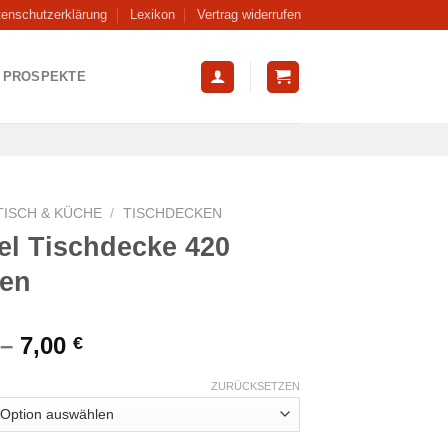
tenschutzerklärung
Lexikon
Vertrag widerrufen
PROSPEKTE
TISCH & KÜCHE
/
TISCHDECKEN
el Tischdecke 420
en
–
7,00
€
ZURÜCKSETZEN