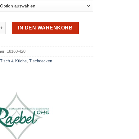
schdecke 420 Blumen Menge
IN DEN WARENKORB
e:
mer:
18160-420
:
Tisch & Küche
,
Tischdecken