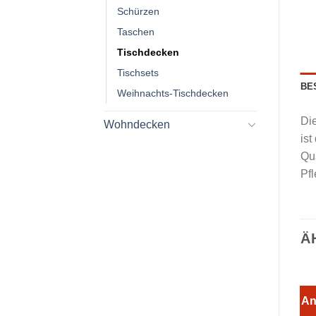
Schürzen
Taschen
Tischdecken
Tischsets
BE
Weihnachts-Tischdecken
Di
Wohndecken
ist
Qua
Pf
Ä
An