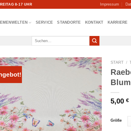
Impressum
Da
FREITAG 8-17 UHR
HEMENWELTEN
SERVICE
STANDORTE
KONTAKT
KARRIERE
Suchen
nach:
START
/
Raeb
ngebot!
Blum
5,00
€
Größe