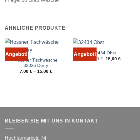
Pflege: 30 Grad Wäsche
ÄHNLICHE PRODUKTE
32434 Obst
Angebot!
Angebot!
Ursprünglicher
Aktueller
29,99
€
15,00
€
Hossner Tischwäsche
Preis
Preis
32826 Derry
war:
ist:
29,99 €
15,00 €.
7,00
€
–
15,00
€
BLEIBEN SIE MIT UNS IN KONTAKT
Hochlarmarkstr. 74