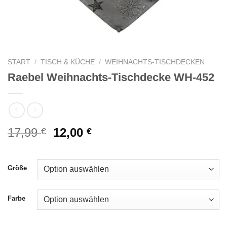
START
/
TISCH & KÜCHE
/
WEIHNACHTS-TISCHDECKEN
Raebel Weihnachts-Tischdecke WH-452
Ursprünglicher
Aktueller
17,99
12,00
€
€
Preis
Preis
war:
ist:
17,99 €
12,00 €.
Größe
Farbe