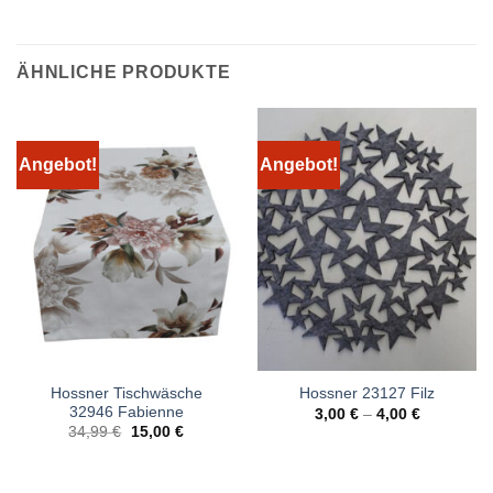
ÄHNLICHE PRODUKTE
Angebot!
Angebot!
Hossner Tischwäsche
Hossner 23127 Filz
32946 Fabienne
3,00
€
–
4,00
€
Ursprünglicher
Aktueller
34,99
€
15,00
€
Preis
Preis
war:
ist:
34,99 €
15,00 €.