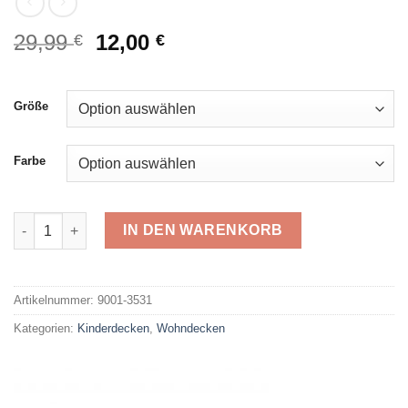
Ursprünglicher
Aktueller
29,99
12,00
€
€
Preis
Preis
war:
ist:
29,99 €
12,00 €.
Größe
Farbe
s.Oliver Jacquard Kinderdecke 3531 Menge
IN DEN WARENKORB
Alternative:
Artikelnummer:
9001-3531
Kategorien:
Kinderdecken
,
Wohndecken