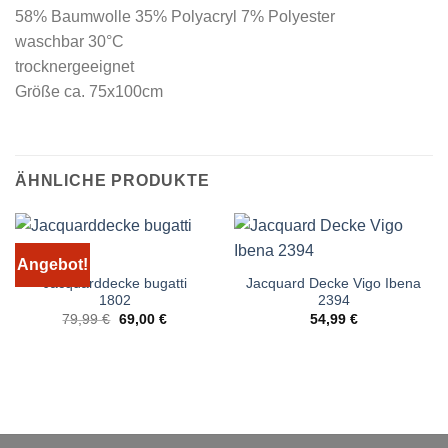
58% Baumwolle 35% Polyacryl 7% Polyester
waschbar 30°C
trocknergeeignet
Größe ca. 75x100cm
ÄHNLICHE PRODUKTE
Angebot!
Jacquarddecke bugatti
Jacquard Decke Vigo Ibena
1802
2394
Ursprünglicher
Aktueller
79,99
€
69,00
€
54,99
€
Preis
Preis
war:
ist:
79,99 €
69,00 €.