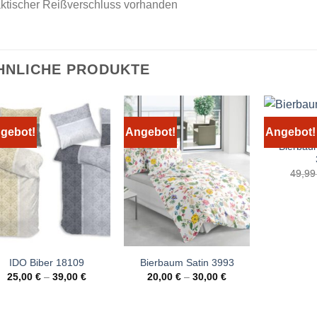
aktischer Reißverschluss vorhanden
HNLICHE PRODUKTE
gebot!
Angebot!
Angebot!
Bierbau
49,9
IDO Biber 18109
Bierbaum Satin 3993
25,00
€
–
39,00
€
20,00
€
–
30,00
€