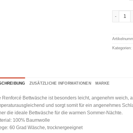
Setex Ren
Alternativ
Artikelnum
Kategorien
SCHREIBUNG
ZUSÄTZLICHE INFORMATIONEN
MARKE
 Renforcé Bettwäsche ist besonders leicht, angenehm weich, a
peraturausgleichend und sorgt somit für ein angenehmes Schlafk
her die ideale Bettwäsche für die warmen Sommer-Nächte.
terial: 100% Baumwolle
ege: 60 Grad Wäsche, trocknergeeignet