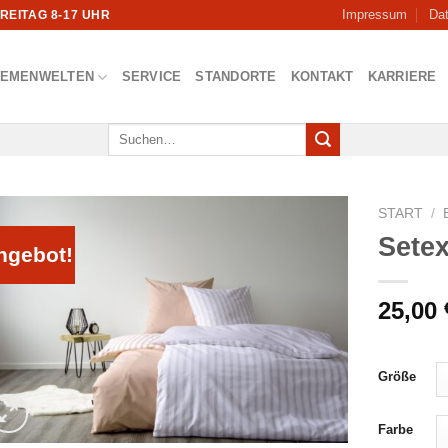
Impressum
Da
FREITAG 8-17 UHR
HEMENWELTEN
SERVICE
STANDORTE
KONTAKT
KARRIERE
Suchen
nach:
START
/
Sete
ngebot!
25,00
Größe
Farbe