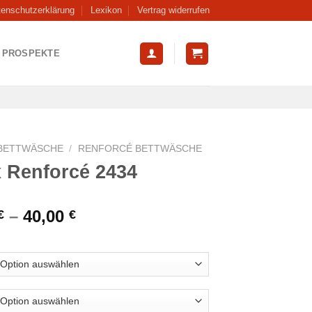
tenschutzerklärung
Lexikon
Vertrag widerrufen
PROSPEKTE
BETTWÄSCHE
/
RENFORCÉ BETTWÄSCHE
x Renforcé 2434
–
40,00
€
€