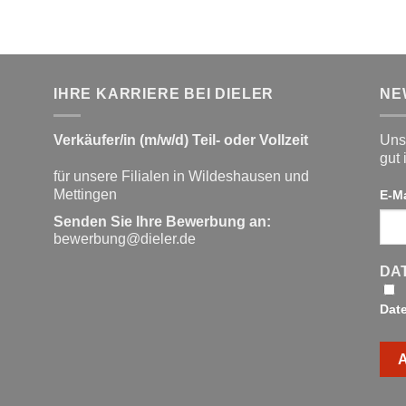
IHRE KARRIERE BEI DIELER
NE
Verkäufer/in (m/w/d) Teil- oder Vollzeit
Unse
gut 
für unsere Filialen in Wildeshausen und
Mettingen
E-M
Senden Sie Ihre Bewerbung an:
bewerbung@dieler.de
DA
Dat