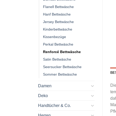
Flanell Bettwäsche
Hanf Bettwäsche
Jersey Bettwäsche
Kinderbettwäsche
Kissenbezüge
Perkal Bettwäsche
Renforcé Bettwäsche
Satin Bettwäsche
Seersucker Bettwäsche
BE
Sommer Bettwäsche
Die
Damen
tem
Deko
da
Ma
Handtücher & Co.
Pfl
Herren