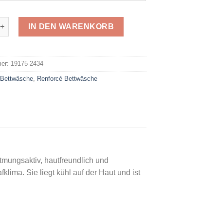
forcé 2434 Menge
IN DEN WARENKORB
e:
mer:
19175-2434
:
Bettwäsche
,
Renforcé Bettwäsche
tmungsaktiv, hautfreundlich und
lima. Sie liegt kühl auf der Haut und ist