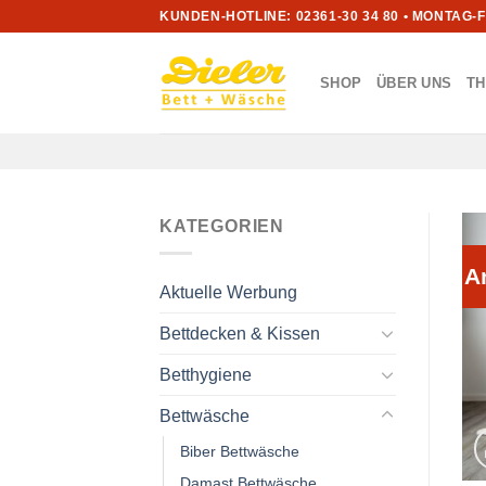
Zum
KUNDEN-HOTLINE: 02361-30 34 80 • MONTAG-
Inhalt
springen
SHOP
ÜBER UNS
T
KATEGORIEN
A
Aktuelle Werbung
Bettdecken & Kissen
Betthygiene
Bettwäsche
Biber Bettwäsche
Damast Bettwäsche