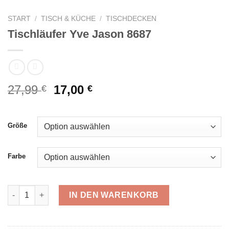
START
/
TISCH & KÜCHE
/
TISCHDECKEN
Tischläufer Yve Jason 8687
Ursprünglicher
Aktueller
27,99
17,00
€
€
Preis
Preis
war:
ist:
27,99 €
17,00 €.
Größe
Farbe
Tischläufer Yve Jason 8687 Menge
IN DEN WARENKORB
Alternative: