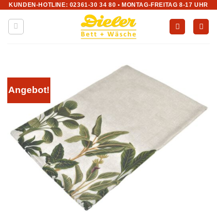
KUNDEN-HOTLINE: 02361-30 34 80 • MONTAG-FREITAG 8-17 UHR
Zum
Inhalt
springen
Angebot!