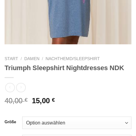
START
/
DAMEN
/
NACHTHEMD/SLEEPSHIRT
Triumph Sleepshirt Nightdresses NDK
Ursprünglicher
Aktueller
40,00
15,00
€
€
Preis
Preis
war:
ist:
40,00 €
15,00 €.
Größe