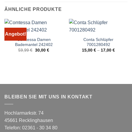
ÄHNLICHE PRODUKTE
Angebot!
Comtessa Damen
Conta Schlüpfer
Bademantel 242402
7001280492
Ursprünglicher
Aktueller
59,99
€
30,00
€
15,00
€
–
17,00
€
Preis
Preis
war:
ist:
59,99 €
30,00 €.
BLEIBEN SIE MIT UNS IN KONTAKT
Hochlarmarkstr. 74
45661 Recklinghausen
Telefon: 02361 - 30 34 80