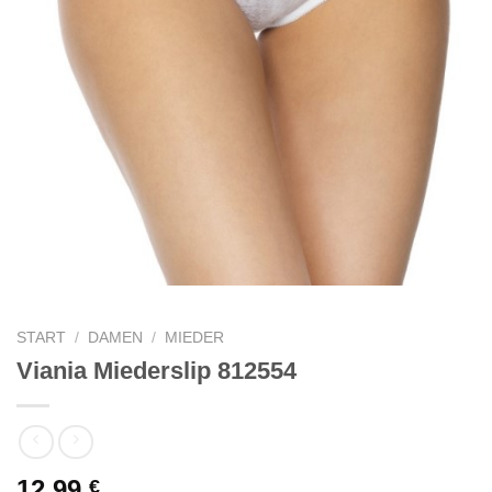
START
/
DAMEN
/
MIEDER
Viania Miederslip 812554
12,99
€