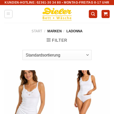
KUNDEN-HOTLINE: 02361-30 34 80 • MONTAG-FREITAG 8-17 UHR
Zum
Inhalt
springen
START
/
MARKEN
/
LADONNA
FILTER