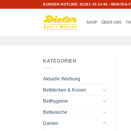
Zum
KUNDEN-HOTLINE: 02361-30 34 80 • MONTAG-
Inhalt
springen
SHOP
ÜBER UNS
T
KATEGORIEN
Aktuelle Werbung
Bettdecken & Kissen
Betthygiene
Bettwäsche
Damen