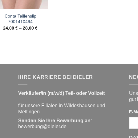
Conta Taillenslip
7001410494
24,00
€
–
28,00
€
IHRE KARRIERE BEI DIELER
NE
Verkäufer/in (m/w/d) Teil- oder Vollzeit
Unse
gut 
für unsere Filialen in Wildeshausen und
Mettingen
E-M
Senden Sie Ihre Bewerbung an:
bewerbung@dieler.de
DA