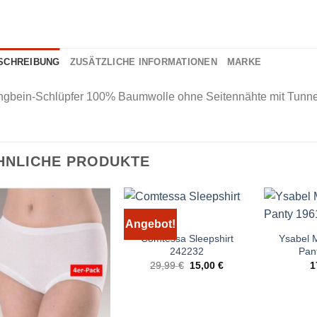
SCHREIBUNG
ZUSÄTZLICHE INFORMATIONEN
MARKE
ngbein-Schlüpfer 100% Baumwolle ohne Seitennähte mit Tunne
HNLICHE PRODUKTE
Angebot!
Comtessa Sleepshirt
Ysabel 
242232
Pan
Ursprünglicher
Aktueller
29,99
€
15,00
€
1
Preis
Preis
war:
ist:
29,99 €
15,00 €.