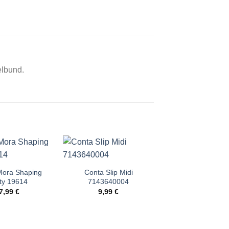
lbund.
Angebot!
Mora Shaping
Conta Slip Midi
Comtessa Da
ty 19614
7143640004
Bademantel 24
Urspr
7,99
€
9,99
€
59,99
€
30,0
Preis
war:
59,99