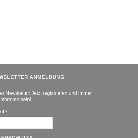
WSLETTER ANMELDUNG
r Newsletter: Jetzt registrieren und immer
informiert sein!
ail
*
TENSCHUTZ
*