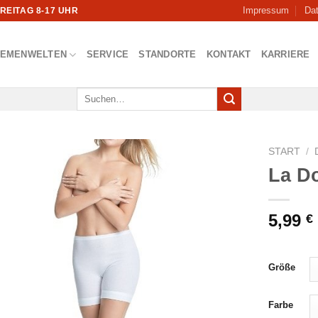
Impressum
Da
FREITAG 8-17 UHR
HEMENWELTEN
SERVICE
STANDORTE
KONTAKT
KARRIERE
Suchen
nach:
START
/
La D
5,99
€
Größe
Farbe