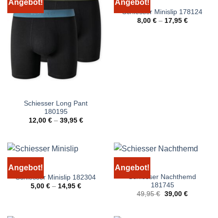
Angebot!
Angebot!
Schiesser Minislip 178124
8,00
€
–
17,95
€
Schiesser Long Pant
180195
12,00
€
–
39,95
€
Angebot!
Angebot!
Schiesser Nachthemd
Schiesser Minislip 182304
181745
5,00
€
–
14,95
€
Ursprünglicher
Aktueller
49,95
€
39,00
€
Preis
Preis
war:
ist:
49,95 €
39,00 €.