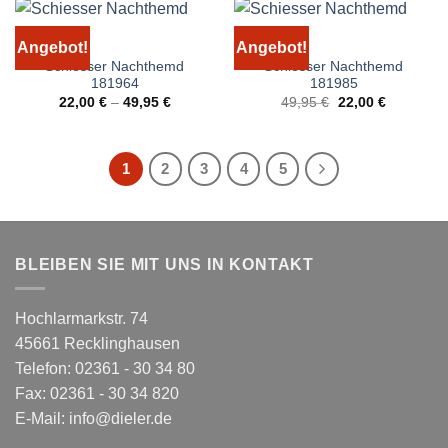
Angebot!
Angebot!
Schiesser Nachthemd
Schiesser Nachthemd
181964
181985
Ursprünglicher
Aktueller
22,00
€
–
49,95
€
49,95
€
22,00
€
Preis
Preis
war:
ist:
49,95 €
22,00 €.
1
2
3
4
5
BLEIBEN SIE MIT UNS IN KONTAKT
Hochlarmarkstr. 74
45661 Recklinghausen
Telefon: 02361 - 30 34 80
Fax: 02361 - 30 34 820
E-Mail:
info@dieler.de