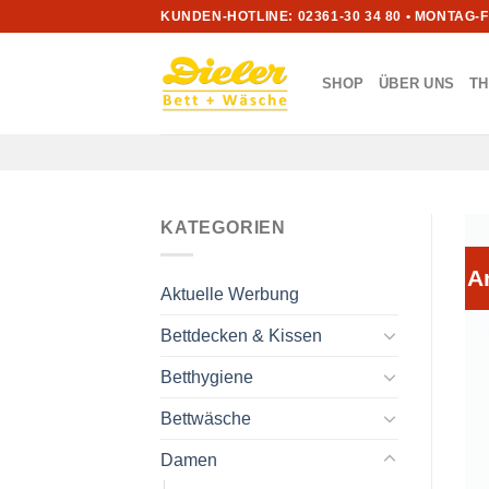
Zum
KUNDEN-HOTLINE: 02361-30 34 80 • MONTAG-
Inhalt
springen
SHOP
ÜBER UNS
T
KATEGORIEN
A
Aktuelle Werbung
Bettdecken & Kissen
Betthygiene
Bettwäsche
Damen