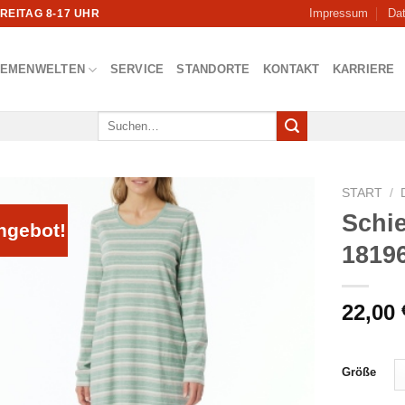
Impressum
Da
FREITAG 8-17 UHR
HEMENWELTEN
SERVICE
STANDORTE
KONTAKT
KARRIERE
Suchen
nach:
START
/
Schi
ngebot!
1819
22,00
Größe