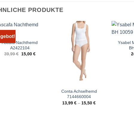
HNLICHE PRODUKTE
gebot!
Ascafa Nachthemd
Ysabel 
A2422104
BH
Ursprünglicher
Aktueller
39,99
€
15,00
€
2
Preis
Preis
war:
ist:
39,99 €
15,00 €.
Conta Achselhemd
7144660004
13,99
€
–
15,50
€