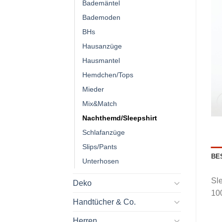
Bademäntel
Bademoden
BHs
Hausanzüge
Hausmantel
Hemdchen/Tops
Mieder
Mix&Match
Nachthemd/Sleepshirt
Schlafanzüge
Slips/Pants
BE
Unterhosen
Sle
Deko
10
Handtücher & Co.
Herren