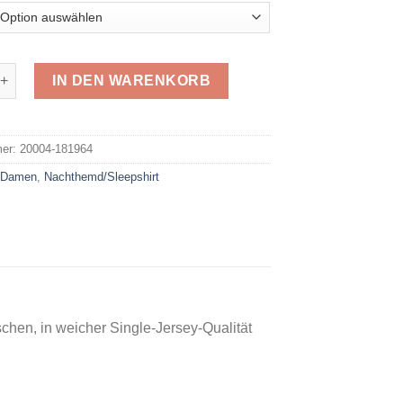
 Nachthemd 181964 Menge
IN DEN WARENKORB
e:
mer:
20004-181964
:
Damen
,
Nachthemd/Sleepshirt
schen, in weicher Single-Jersey-Qualität