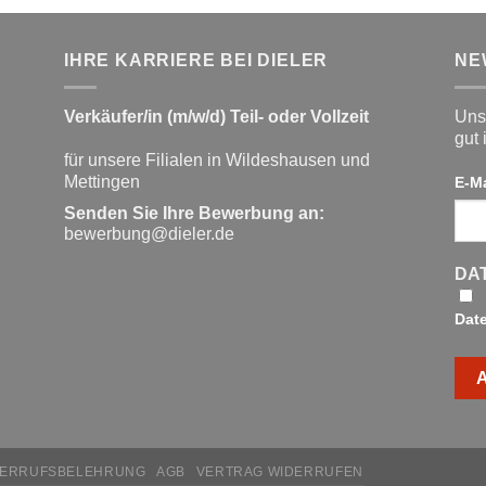
IHRE KARRIERE BEI DIELER
NE
Verkäufer/in (m/w/d) Teil- oder Vollzeit
Unse
gut 
für unsere Filialen in Wildeshausen und
Mettingen
E-M
Senden Sie Ihre Bewerbung an:
bewerbung@dieler.de
DA
Dat
DERRUFSBELEHRUNG
AGB
VERTRAG WIDERRUFEN