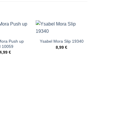
Mora Push up
Conta Thermo 
Ysabel Mora Slip 19340
 10059
776946200
8,99
€
4,99
€
23,99
€