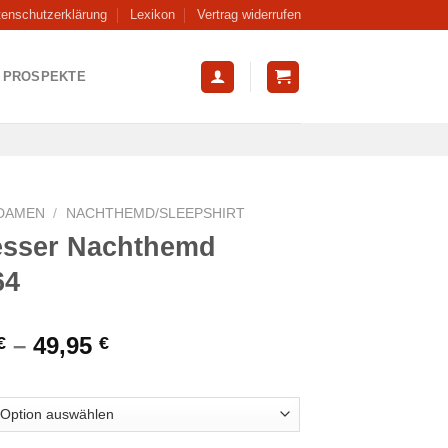
tenschutzerklärung
Lexikon
Vertrag widerrufen
PROSPEKTE
DAMEN
/
NACHTHEMD/SLEEPSHIRT
esser Nachthemd
64
–
49,95
€
€