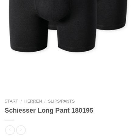
START
/
HERREN
/
SLIPS/PANTS
Schiesser Long Pant 180195