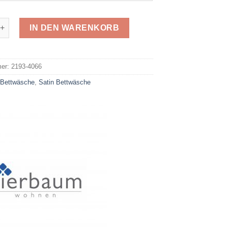
Mako-Satin 4066 Menge
IN DEN WARENKORB
e:
mer:
2193-4066
:
Bettwäsche
,
Satin Bettwäsche