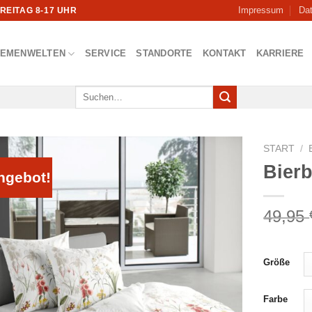
Impressum
Da
FREITAG 8-17 UHR
HEMENWELTEN
SERVICE
STANDORTE
KONTAKT
KARRIERE
Suchen
nach:
START
/
Bier
ngebot!
49,95
Größe
Farbe