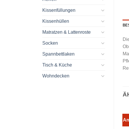
Kissenfüllungen
Kissenhüllen
BE
Matratzen & Lattenroste
Die
Socken
Obe
Ma
Spannbettlaken
Pfl
Tisch & Küche
Re
Wohndecken
Ä
An