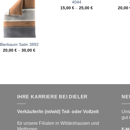
4044
15,00
€
–
25,00
€
20,00
Bierbaum Satin 3892
20,00
€
–
30,00
€
IHRE KARRIERE BEI DIELER
NE
Verkäufer/in (m/w/d) Teil- oder Vollzeit
Unse
gut 
für unsere Filialen in Wildeshausen und
Mettingen
E-M