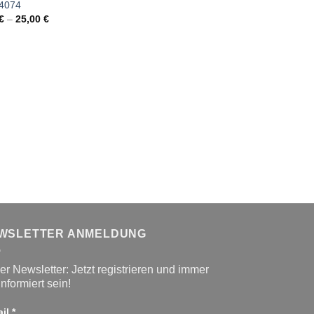
4074
€
–
25,00
€
Bierbaum Satin
20,00
€
–
30,
WSLETTER ANMELDUNG
r Newsletter: Jetzt registrieren und immer
informiert sein!
ail
*