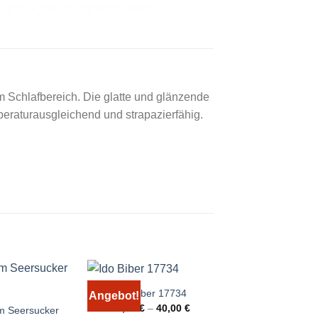
m Schlafbereich. Die glatte und glänzende
peraturausgleichend und strapazierfähig.
Ido Biber 17734
Angebot!
Angebot!
39,00
€
–
40,00
€
m Seersucker