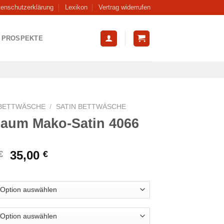
tenschutzerklärung
Lexikon
Vertrag widerrufen
PROSPEKTE
BETTWÄSCHE
/
SATIN BETTWÄSCHE
baum Mako-Satin 4066
Ursprünglicher
Aktueller
35,00
€
€
Preis
Preis
war:
ist:
49,95 €
35,00 €.