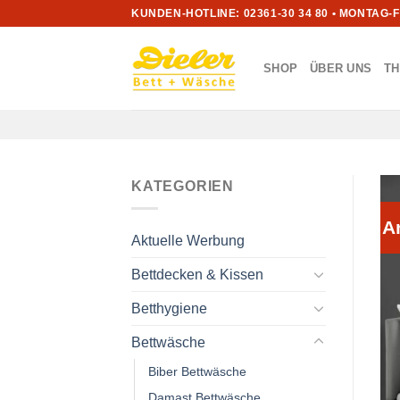
Zum
KUNDEN-HOTLINE: 02361-30 34 80 • MONTAG-
Inhalt
springen
SHOP
ÜBER UNS
T
KATEGORIEN
A
Aktuelle Werbung
Bettdecken & Kissen
Betthygiene
Bettwäsche
Biber Bettwäsche
Damast Bettwäsche