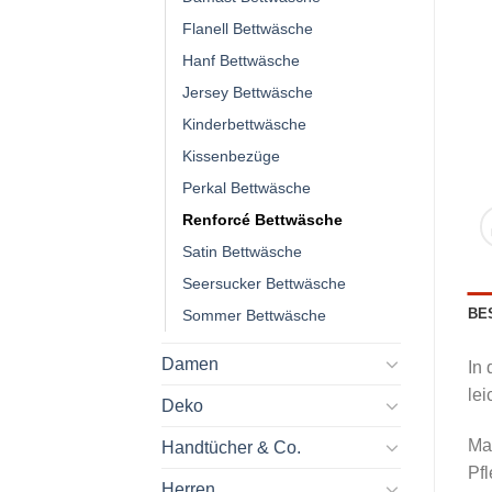
Flanell Bettwäsche
Hanf Bettwäsche
Jersey Bettwäsche
Kinderbettwäsche
Kissenbezüge
Perkal Bettwäsche
Renforcé Bettwäsche
Satin Bettwäsche
Seersucker Bettwäsche
BE
Sommer Bettwäsche
Damen
In 
lei
Deko
Ma
Handtücher & Co.
Pfl
Herren