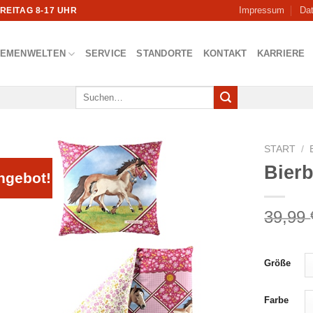
Impressum
Da
FREITAG 8-17 UHR
HEMENWELTEN
SERVICE
STANDORTE
KONTAKT
KARRIERE
Suchen
nach:
START
/
Bier
ngebot!
39,99
Größe
Farbe