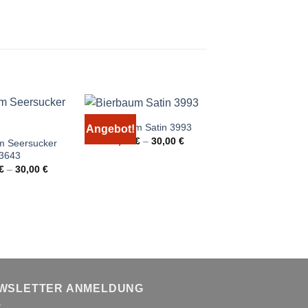
Bierbaum Satin 3993
IDO Renforcé 
Angebot!
Angebot!
Urspr
20,00
€
–
30,00
€
24,99
€
15,0
m Seersucker
Preis
3643
war:
24,99
€
–
30,00
€
WSLETTER ANMELDUNG