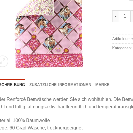
Bierbaum 
Alternativ
Artikelnum
Kategorien
SCHREIBUNG
ZUSÄTZLICHE INFORMATIONEN
MARKE
der Renforcé Bettwäsche werden Sie sich wohlfühlen. Die Bettwäs
cht und luftig, atmungsaktiv, hautfreundlich und temperaturausg
terial: 100% Baumwolle
ege: 60 Grad Wäsche, trocknergeeignet