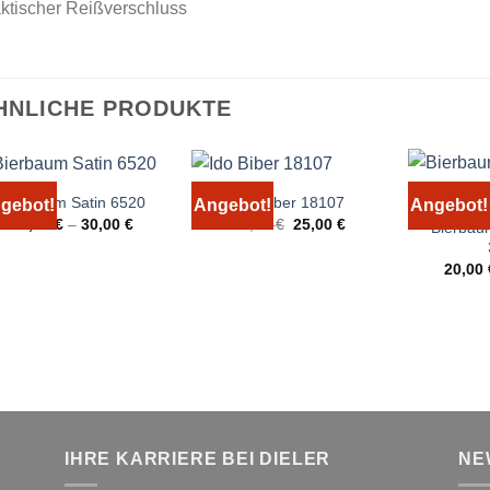
ktischer Reißverschluss
HNLICHE PRODUKTE
Bierbaum Satin 6520
Ido Biber 18107
gebot!
Angebot!
Angebot!
Ursprünglicher
Aktueller
25,00
€
–
30,00
€
39,99
€
25,00
€
Bierbau
Preis
Preis
war:
ist:
39,99 €
25,00 €.
20,00
IHRE KARRIERE BEI DIELER
NE