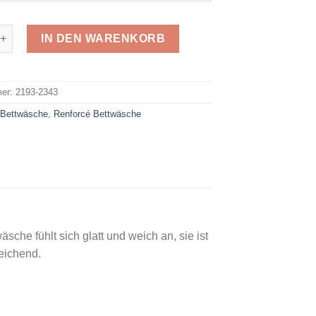
Renforcé 2343 Menge
IN DEN WARENKORB
e:
mer:
2193-2343
:
Bettwäsche
,
Renforcé Bettwäsche
che fühlt sich glatt und weich an, sie ist
leichend.