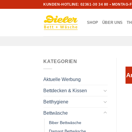
Zum
KUNDEN-HOTLINE: 02361-30 34 80 • MONTAG-
Inhalt
springen
SHOP
ÜBER UNS
T
KATEGORIEN
A
Aktuelle Werbung
Bettdecken & Kissen
Betthygiene
Bettwäsche
Biber Bettwäsche
Damast Bettwäsche