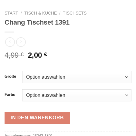
START
/
TISCH & KÜCHE
/
TISCHSETS
Chang Tischset 1391
Ursprünglicher
Aktueller
4,99
2,00
€
€
Preis
Preis
war:
ist:
4,99 €
2,00 €.
Größe
Farbe
IN DEN WARENKORB
Alternative:
Artikelnummer:
26042-1391