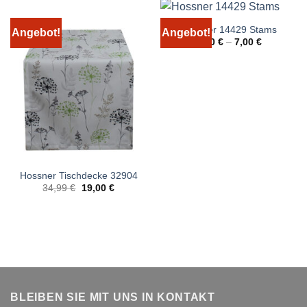
Hossner 14429 Stams
Angebot!
Angebot!
5,00
€
–
7,00
€
Hossner Tischdecke 32904
Ursprünglicher
Aktueller
34,99
€
19,00
€
Preis
Preis
war:
ist:
34,99 €
19,00 €.
BLEIBEN SIE MIT UNS IN KONTAKT