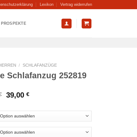
tenschutzerklärung
Lexikon
Vertrag widerrufen
PROSPEKTE
HERREN
/
SCHLAFANZÜGE
e Schlafanzug 252819
Ursprünglicher
Aktueller
39,00
€
€
Preis
Preis
war:
ist:
47,99 €
39,00 €.