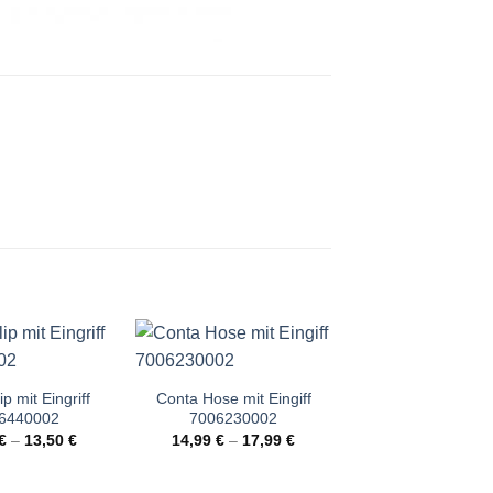
p mit Eingriff
Conta Hose mit Eingiff
Conta Hose mit Ei
6440002
7006230002
700603000
€
–
13,50
€
14,99
€
–
17,99
€
22,99
€
–
26,