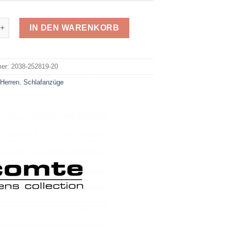
lafanzug 252819 Menge
IN DEN WARENKORB
e:
mer:
2038-252819-20
:
Herren
,
Schlafanzüge