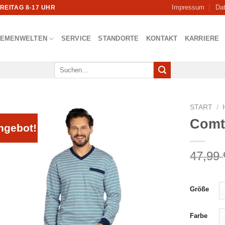
Impressum
Da
FREITAG 8-17 UHR
HEMENWELTEN
SERVICE
STANDORTE
KONTAKT
KARRIERE
Suchen
nach:
START
/
Comt
ngebot!
47,99
Größe
Farbe