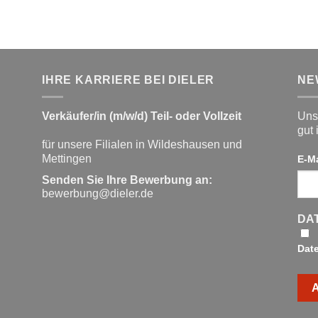
IHRE KARRIERE BEI DIELER
NE
Verkäufer/in (m/w/d) Teil- oder Vollzeit
Unse
gut 
für unsere Filialen in Wildeshausen und
Mettingen
E-M
Senden Sie Ihre Bewerbung an:
bewerbung@dieler.de
DA
Dat