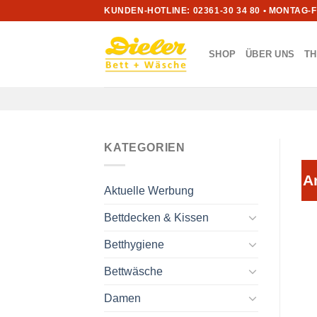
Zum
KUNDEN-HOTLINE: 02361-30 34 80 • MONTAG-
Inhalt
springen
SHOP
ÜBER UNS
T
KATEGORIEN
A
Aktuelle Werbung
Bettdecken & Kissen
Betthygiene
Bettwäsche
Damen