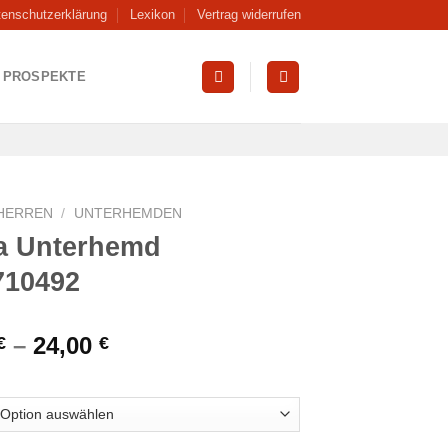
tenschutzerklärung
Lexikon
Vertrag widerrufen
PROSPEKTE
HERREN
/
UNTERHEMDEN
a Unterhemd
710492
–
24,00
€
€