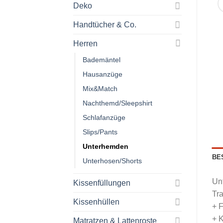
Deko
Handtücher & Co.
Herren
Bademäntel
Hausanzüge
Mix&Match
Nachthemd/Sleepshirt
Schlafanzüge
Slips/Pants
Unterhemden
BE
Unterhosen/Shorts
Unt
Kissenfüllungen
Tra
Kissenhüllen
+ F
+ 
Matratzen & Lattenroste