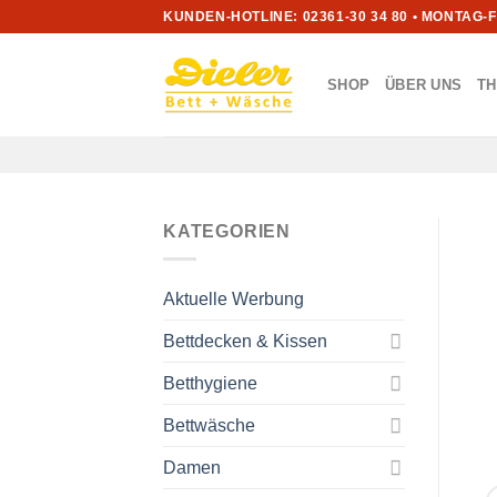
Zum
KUNDEN-HOTLINE: 02361-30 34 80 • MONTAG-
Inhalt
springen
SHOP
ÜBER UNS
T
KATEGORIEN
Aktuelle Werbung
Bettdecken & Kissen
Betthygiene
Bettwäsche
Damen