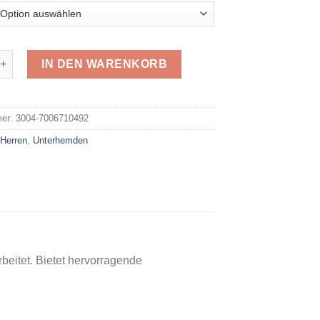
terhemd 7006710492 Menge
IN DEN WARENKORB
e:
mer:
3004-7006710492
:
Herren
,
Unterhemden
eitet. Bietet hervorragende