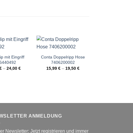
Angebot!
p mit Eingriff
Conta Doppelripp Hose
Textrion T-Shirt F
6440492
7406200002
50042
€
–
24,00
€
15,99
€
–
19,50
€
10,00
€
–
11,
WSLETTER ANMELDUNG
r Newsletter: Jetzt registrieren und immer