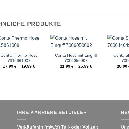
HNLICHE PRODUKTE
Conta Thermo Hose
Conta Hose mit Eingriff
Conta Sli
7815861009
7006050002
700
17,99
€
–
19,99
€
21,99
€
–
25,99
€
20,00
IHRE KARRIERE BEI DIELER
NE
Verkäufer/in (m/w/d) Teil- oder Vollzeit
Unse