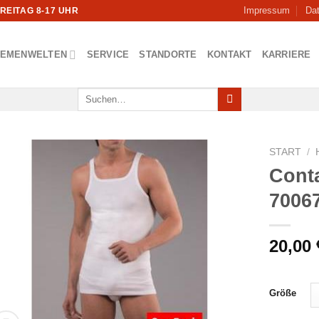
Impressum
Da
FREITAG 8-17 UHR
HEMENWELTEN
SERVICE
STANDORTE
KONTAKT
KARRIERE
Suchen
nach:
START
/
Cont
7006
20,00
Größe