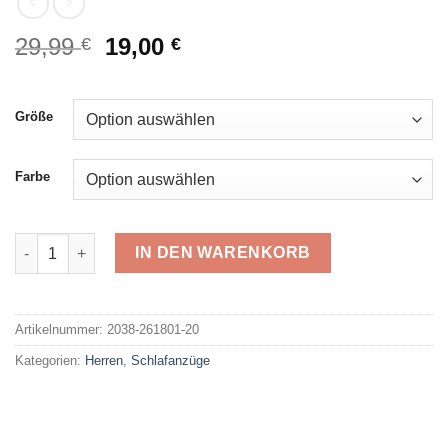
Ursprünglicher
Aktueller
29,99
19,00
€
€
Preis
Preis
war:
ist:
29,99 €
19,00 €.
Größe
Farbe
Comte Shorty 261801 Menge
IN DEN WARENKORB
Alternative:
Artikelnummer:
2038-261801-20
Kategorien:
Herren
,
Schlafanzüge