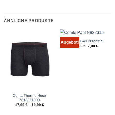
ÄHNLICHE PRODUKTE
Comte Pant N822315
Angebot!
Ursprünglicher
Aktueller
12,99
€
7,00
€
Preis
Preis
war:
ist:
12,99 €
7,00 €.
Conta Thermo Hose
7815861009
17,99
€
–
19,99
€