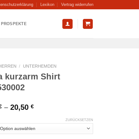
tenschutzerklärung
Lexikon
Vertrag widerrufen
PROSPEKTE
HERREN
/
UNTERHEMDEN
 kurzarm Shirt
530002
–
20,50
€
€
ZURÜCKSETZEN