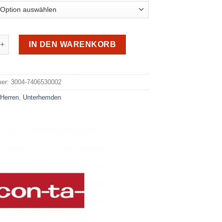
zarm Shirt 7406530002 Menge
IN DEN WARENKORB
e:
mer:
3004-7406530002
:
Herren
,
Unterhemden