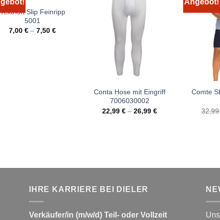
gebot!
Angebot!
Textrion Slip Feinripp
5001
7,00
€
–
7,50
€
Conta Hose mit Eingriff
Comte Sh
7006030002
22,99
€
–
26,99
€
32,9
IHRE KARRIERE BEI DIELER
NE
Verkäufer/in (m/w/d) Teil- oder Vollzeit
Unse