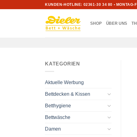
Zum
KUNDEN-HOTLINE: 02361-30 34 80 • MONTAG-
Inhalt
springen
SHOP
ÜBER UNS
T
KATEGORIEN
Aktuelle Werbung
Bettdecken & Kissen
Betthygiene
Bettwäsche
Damen