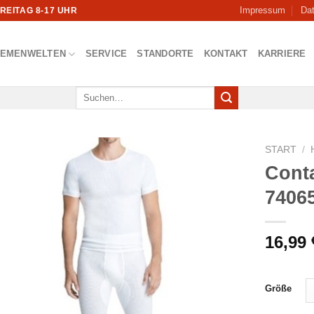
Impressum
Da
FREITAG 8-17 UHR
HEMENWELTEN
SERVICE
STANDORTE
KONTAKT
KARRIERE
Suchen
nach:
START
/
Conta
7406
16,99
Größe