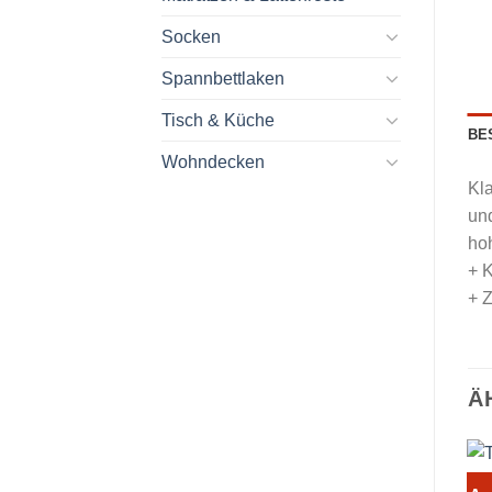
Socken
Spannbettlaken
Tisch & Küche
BE
Wohndecken
Kla
und
hoh
+ 
+ Z
Ä