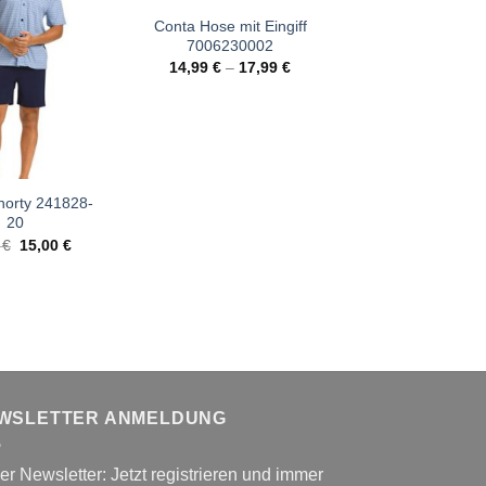
Conta Hose mit Eingiff
Conta Slip mit Ei
7006230002
700644049
14,99
€
–
17,99
€
20,00
€
–
24,
orty 241828-
20
Ursprünglicher
Aktueller
9
€
15,00
€
Preis
Preis
war:
ist:
32,99 €
15,00 €.
WSLETTER ANMELDUNG
r Newsletter: Jetzt registrieren und immer