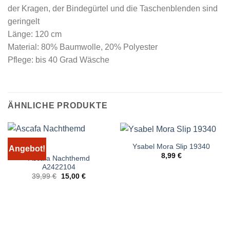
der Kragen, der Bindegürtel und die Taschenblenden sind
geringelt
Länge: 120 cm
Material: 80% Baumwolle, 20% Polyester
Pflege: bis 40 Grad Wäsche
ÄHNLICHE PRODUKTE
Ysabel Mora Slip 19340
Angebot!
8,99
€
Ascafa Nachthemd
A2422104
Ursprünglicher
Aktueller
39,99
€
15,00
€
Preis
Preis
war:
ist:
39,99 €
15,00 €.