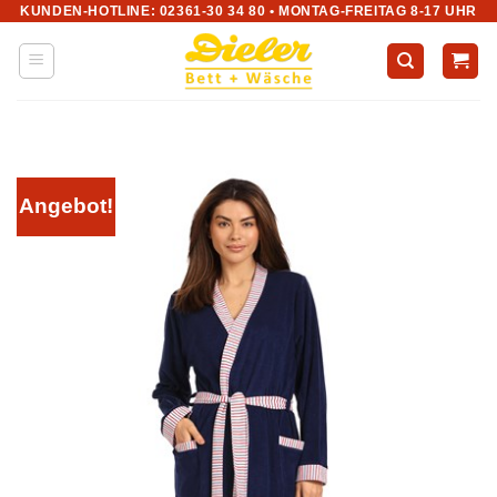
KUNDEN-HOTLINE: 02361-30 34 80 • MONTAG-FREITAG 8-17 UHR
Zum
Inhalt
springen
Angebot!