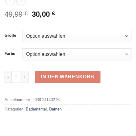
Ursprünglicher
Aktueller
49,99
30,00
€
€
Preis
Preis
war:
ist:
49,99 €
30,00 €.
Größe
Farbe
Damen Bademantel 241402 Menge
IN DEN WARENKORB
Alternative:
Artikelnummer:
2038-241402-20
Kategorien:
Bademäntel
,
Damen