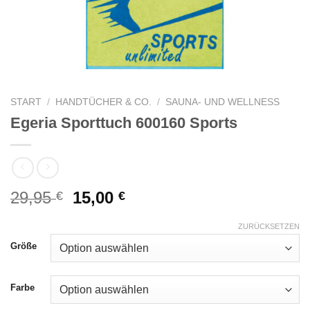
START
/
HANDTÜCHER & CO.
/
SAUNA- UND WELLNESS
Egeria Sporttuch 600160 Sports
Ursprünglicher
Aktueller
29,95
15,00
€
€
Preis
Preis
war:
ist:
ZURÜCKSETZEN
29,95 €
15,00 €.
Größe
Farbe