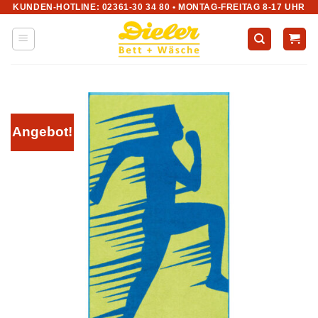
KUNDEN-HOTLINE: 02361-30 34 80 • MONTAG-FREITAG 8-17 UHR
Zum
Inhalt
springen
Angebot!