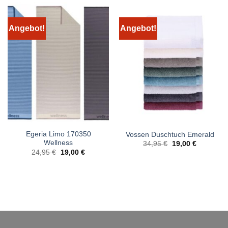
Angebot!
Angebot!
Egeria Limo 170350
Vossen Duschtuch Emerald
Wellness
Ursprünglicher
Aktueller
34,95
€
19,00
€
Preis
Preis
Ursprünglicher
Aktueller
24,95
€
19,00
€
war:
ist:
Preis
Preis
34,95 €
19,00 €.
war:
ist:
24,95 €
19,00 €.