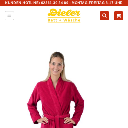
KUNDEN-HOTLINE: 02361-30 34 80 • MONTAG-FREITAG 8-17 UHR
Zum
Inhalt
springen