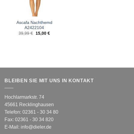
Ascafa Nachthemd
A2422104
Ursprünglicher
Aktueller
39,99
€
15,00
€
Preis
Preis
war:
ist:
39,99 €
15,00 €.
BLEIBEN SIE MIT UNS IN KONTAKT
Hochlarmarkstr. 74
45661 Recklinghausen
Telefon: 02361 - 30 34 80
Fax: 02361 - 30 34 820
E-Mail:
info@dieler.de