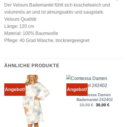
Der Velours Bademantel fühlt sich kuschelweich und
voluminös an und ist atmungsaktiv und saugstark.
Velours Qualität
Länge: 120 cm
Material: 100% Baumwolle
Pflege: 40 Grad Wäsche, trocknergeeignet
ÄHNLICHE PRODUKTE
Angebot!
Angebot!
Comtessa Damen
Bademantel 242402
Ursprünglicher
Aktueller
59,99
€
30,00
€
Preis
Preis
war:
ist:
59,99 €
30,00 €.