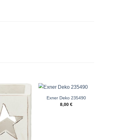
Exner Deko 235490
Exner Deko 23
8,00
€
12,00
€