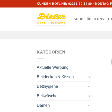
Zum
KUNDEN-HOTLINE: 02361-30 34 80 • MONTAG-
Inhalt
springen
SHOP
ÜBER UNS
T
KATEGORIEN
Aktuelle Werbung
Bettdecken & Kissen
Betthygiene
Bettwäsche
Damen