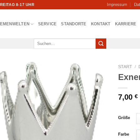
Impressum
Da
FREITAG 8-17 UHR
HEMENWELTEN
SERVICE
STANDORTE
KONTAKT
KARRIERE
Suchen
nach:
START
/
Exne
7,00
€
Größe
Farbe