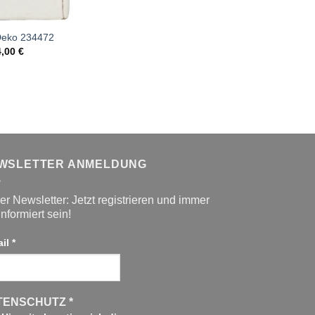
Deko 234472
4,00
€
WSLETTER ANMELDUNG
r Newsletter: Jetzt registrieren und immer
informiert sein!
ail
*
TENSCHUTZ
*