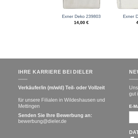
Exner Deko 239803
Exner 
14,00
€
IHRE KARRIERE BEI DIELER
NE
Verkäufer/in (m/w/d) Teil- oder Vollzeit
Unse
gut 
für unsere Filialen in Wildeshausen und
Mettingen
E-M
Senden Sie Ihre Bewerbung an:
bewerbung@dieler.de
DA