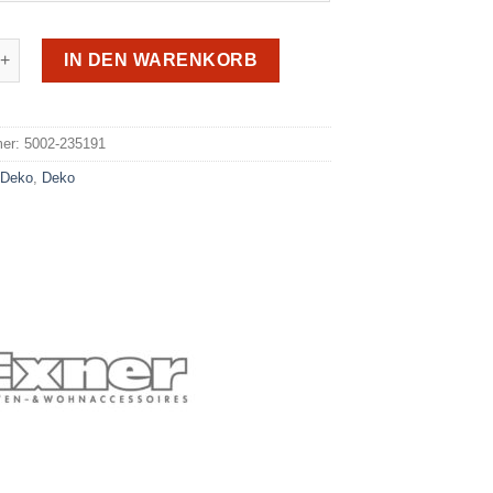
191 Menge
IN DEN WARENKORB
e:
mer:
5002-235191
:
Deko
,
Deko