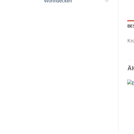
Wohndecken
BE
Kr
Ä