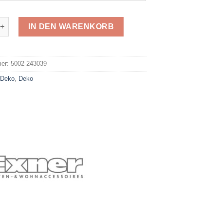
o 243039 Menge
IN DEN WARENKORB
e:
mer:
5002-243039
:
Deko
,
Deko