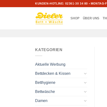
Zum
KUNDEN-HOTLINE: 02361-30 34 80 • MONTAG-
Inhalt
springen
SHOP
ÜBER UNS
T
KATEGORIEN
Aktuelle Werbung
Bettdecken & Kissen
Betthygiene
Bettwäsche
Damen