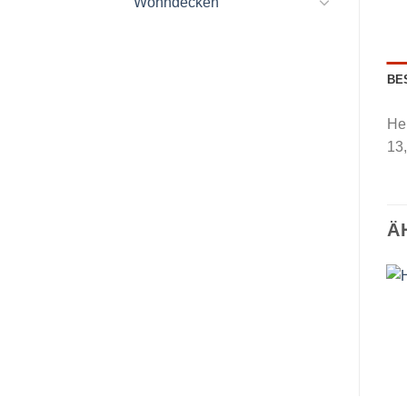
Wohndecken
BE
Her
13
Ä