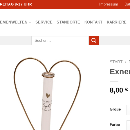
Impressum
Da
FREITAG 8-17 UHR
HEMENWELTEN
SERVICE
STANDORTE
KONTAKT
KARRIERE
Suchen
nach:
START
/
Exne
8,00
€
Größe
Farbe