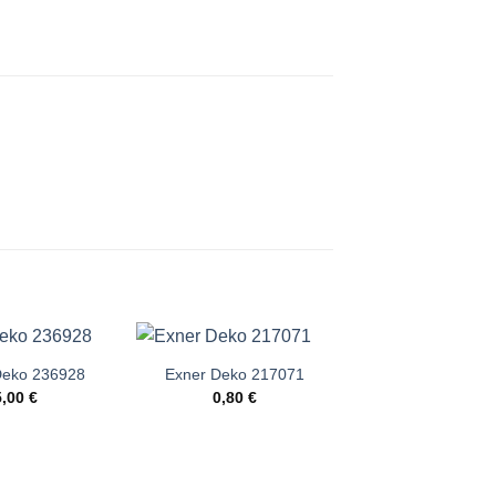
Deko 236928
Exner Deko 217071
Exner Deko 21
5,00
€
0,80
€
0,80
€