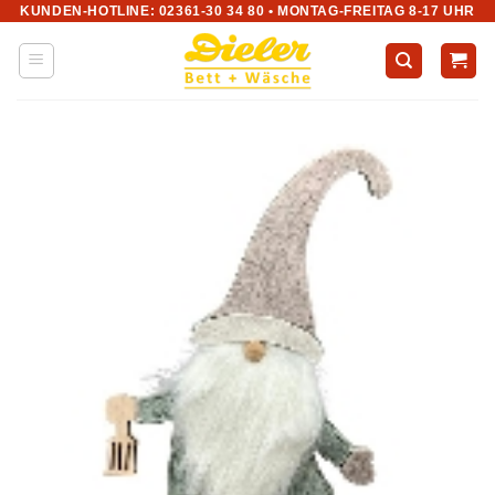
KUNDEN-HOTLINE: 02361-30 34 80 • MONTAG-FREITAG 8-17 UHR
Zum
Inhalt
springen