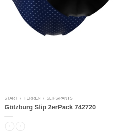
START
/
HERREN
/
SLIPS/PANTS
Götzburg Slip 2erPack 742720