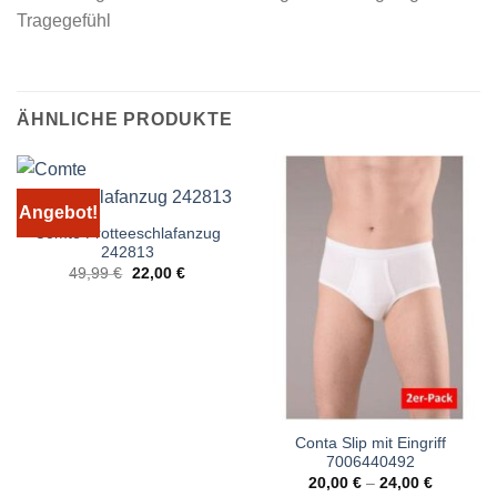
Tragegefühl
ÄHNLICHE PRODUKTE
Angebot!
Comte Frotteeschlafanzug
242813
Ursprünglicher
Aktueller
49,99
€
22,00
€
Preis
Preis
war:
ist:
49,99 €
22,00 €.
Conta Slip mit Eingriff
7006440492
20,00
€
–
24,00
€