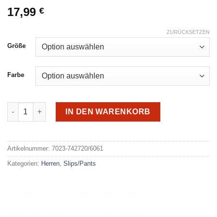
17,99
€
ZURÜCKSETZEN
Größe
Farbe
Götzburg Slip 2erPack 742720 Menge
IN DEN WARENKORB
Alternative:
Artikelnummer:
7023-742720/6061
Kategorien:
Herren
,
Slips/Pants