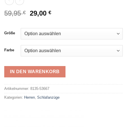
Ursprünglicher
Aktueller
59,95
29,00
€
€
Preis
Preis
war:
ist:
59,95 €
29,00 €.
Größe
Farbe
IN DEN WARENKORB
Alternative:
Artikelnummer:
8135-53667
Kategorien:
Herren
,
Schlafanzüge