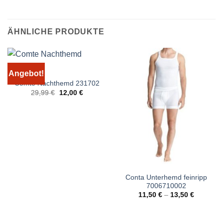
ÄHNLICHE PRODUKTE
Angebot!
Comte Nachthemd 231702
Ursprünglicher
Aktueller
29,99
€
12,00
€
Preis
Preis
war:
ist:
29,99 €
12,00 €.
Conta Unterhemd feinripp
7006710002
11,50
€
–
13,50
€