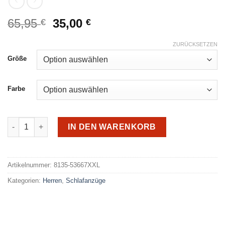
Ursprünglicher
Aktueller
65,95
35,00
€
€
Preis
Preis
war:
ist:
ZURÜCKSETZEN
65,95 €
35,00 €.
Größe
Farbe
Hajo Frottee Schlafanzug 53667 Menge
IN DEN WARENKORB
Alternative:
Artikelnummer:
8135-53667XXL
Kategorien:
Herren
,
Schlafanzüge