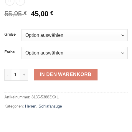
Ursprünglicher
Aktueller
55,95
45,00
€
€
Preis
Preis
war:
ist:
55,95 €
45,00 €.
Größe
Farbe
Hajo Schlafanzug 53883 Menge
IN DEN WARENKORB
Alternative:
Artikelnummer:
8135-53883XXL
Kategorien:
Herren
,
Schlafanzüge