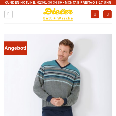
KUNDEN-HOTLINE: 02361-30 34 80 • MONTAG-FREITAG 8-17 UHR
Zum
Inhalt
springen
Angebot!