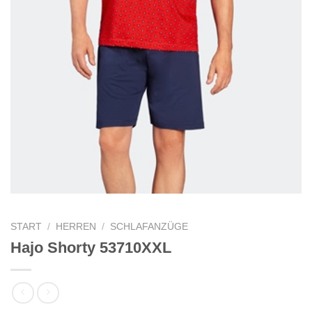
START
/
HERREN
/
SCHLAFANZÜGE
Hajo Shorty 53710XXL