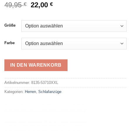
Ursprünglicher
Aktueller
49,95
22,00
€
€
Preis
Preis
war:
ist:
49,95 €
22,00 €.
Größe
Farbe
IN DEN WARENKORB
Alternative:
Artikelnummer:
8135-53710XXL
Kategorien:
Herren
,
Schlafanzüge