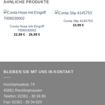
ÄHNLICHE PRODUKTE
Conta Slip 4145753
10,99
€
Conta Hose mit Eingriff
7006030002
22,99
€
–
26,99
€
BLEIBEN SIE MIT UNS IN KONTAKT
Hochlarmarkstr. 74
45661 Recklinghausen
Telefon: 02361 - 30 34 80
Fax: 02361 - 30 34 820