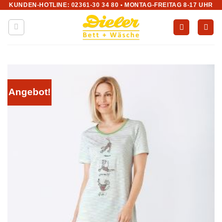
KUNDEN-HOTLINE: 02361-30 34 80 • MONTAG-FREITAG 8-17 UHR
Zum
Inhalt
springen
Angebot!