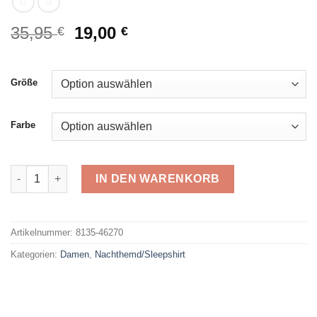
Ursprünglicher
Aktueller
35,95
19,00
€
€
Preis
Preis
war:
ist:
35,95 €
19,00 €.
Größe
Farbe
Hajo Sleepshirt 46270 Menge
IN DEN WARENKORB
Alternative:
Artikelnummer:
8135-46270
Kategorien:
Damen
,
Nachthemd/Sleepshirt