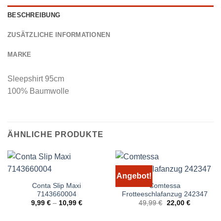
BESCHREIBUNG
ZUSÄTZLICHE INFORMATIONEN
MARKE
Sleepshirt 95cm
100% Baumwolle
ÄHNLICHE PRODUKTE
Angebot!
Conta Slip Maxi
Comtessa
7143660004
Frotteeschlafanzug 242347
Ursprünglicher
Aktueller
9,99
€
–
10,99
€
49,99
€
22,00
€
Preis
Preis
war:
ist: