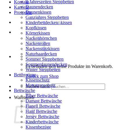
4-Jahreszeiten Steppbetten
Kontakt
Daunendecken
Karriere
Daunenkissen
Prospekte
Ganzjahres Steppbetten
Kinderbettdecken/-kissen
Kopfkissen
Körnerkissen
Nackenhörnchen
Nackenrollen
Nackenstützkissen
Naturhaardecken
Sommer Steppbetten
Sommerdaunendecken
Es befinden sich keine Produkte im Warenkorb.
Winter Steppbetten
Betthygiene
Zurück zum Shop
Kissenschutz
Matratzenschutz
Suchen nach:
Bettwäsche
Biber Bettwäsche
Warenkorb
Damast Bettwäsche
Flanell Bettwäsche
Hanf Bettwäsche
Jersey Bettwäsche
Kinderbettwäsche
Kissenbezüge