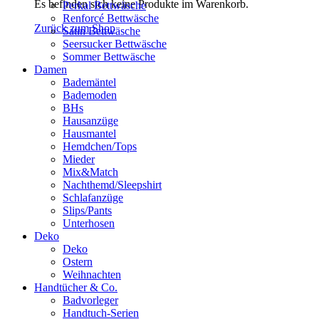
Es befinden sich keine Produkte im Warenkorb.
Perkal Bettwäsche
Renforcé Bettwäsche
Zurück zum Shop
Satin Bettwäsche
Seersucker Bettwäsche
Sommer Bettwäsche
Damen
Bademäntel
Bademoden
BHs
Hausanzüge
Hausmantel
Hemdchen/Tops
Mieder
Mix&Match
Nachthemd/Sleepshirt
Schlafanzüge
Slips/Pants
Unterhosen
Deko
Deko
Ostern
Weihnachten
Handtücher & Co.
Badvorleger
Handtuch-Serien