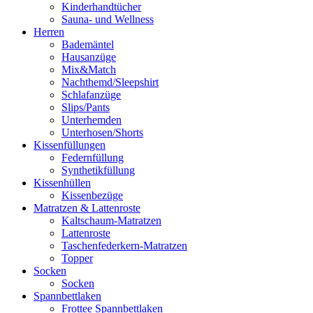
Kinderhandtücher
Sauna- und Wellness
Herren
Bademäntel
Hausanzüge
Mix&Match
Nachthemd/Sleepshirt
Schlafanzüge
Slips/Pants
Unterhemden
Unterhosen/Shorts
Kissenfüllungen
Federnfüllung
Synthetikfüllung
Kissenhüllen
Kissenbezüge
Matratzen & Lattenroste
Kaltschaum-Matratzen
Lattenroste
Taschenfederkern-Matratzen
Topper
Socken
Socken
Spannbettlaken
Frottee Spannbettlaken