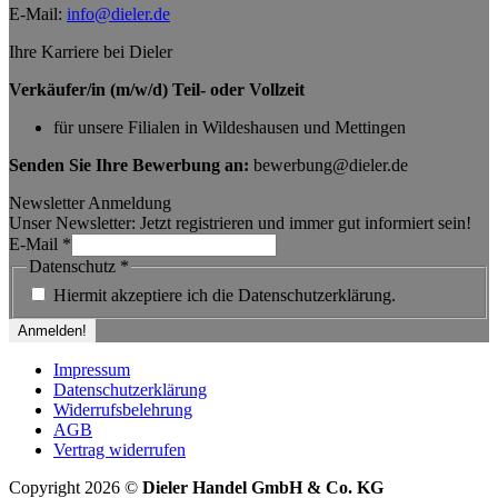
E-Mail:
info@dieler.de
Ihre Karriere bei Dieler
Verkäufer/in (m/w/d) Teil- oder Vollzeit
für unsere Filialen in Wildeshausen und Mettingen
Senden Sie Ihre Bewerbung an:
bewerbung@dieler.de
Newsletter Anmeldung
Unser Newsletter: Jetzt registrieren und immer gut informiert sein!
E-Mail
*
Datenschutz
*
Hiermit akzeptiere ich die Datenschutzerklärung.
Impressum
Datenschutzerklärung
Widerrufsbelehrung
AGB
Vertrag widerrufen
Copyright 2026 ©
Dieler Handel GmbH & Co. KG