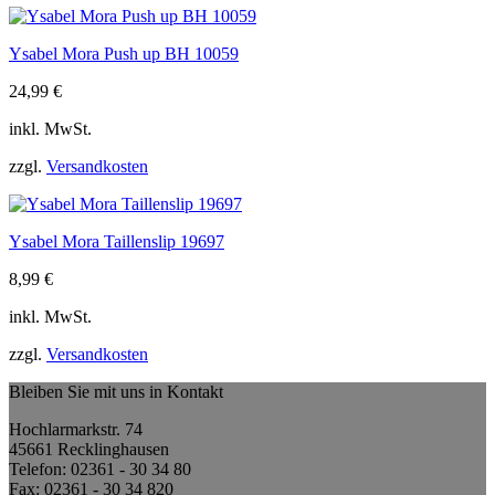
Ysabel Mora Push up BH 10059
24,99
€
inkl. MwSt.
zzgl.
Versandkosten
Ysabel Mora Taillenslip 19697
8,99
€
inkl. MwSt.
zzgl.
Versandkosten
Bleiben Sie mit uns in Kontakt
Hochlarmarkstr. 74
45661 Recklinghausen
Telefon: 02361 - 30 34 80
Fax: 02361 - 30 34 820