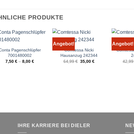
HNLICHE PRODUKTE
Angebot!
Angebot!
Conta Pagenschlüpfer
Comtessa Nicki
Comtessa
7001480002
Hausanzug 242344
2
Ursprünglicher
Aktueller
7,50
€
–
8,00
€
64,99
€
35,00
€
42,9
Preis
Preis
war:
ist:
64,99 €
35,00 €.
IHRE KARRIERE BEI DIELER
NE