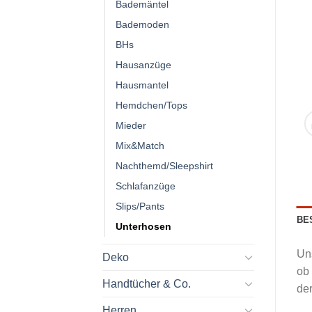
Bademäntel
Bademoden
BHs
Hausanzüge
Hausmantel
Hemdchen/Tops
Mieder
Mix&Match
Nachthemd/Sleepshirt
Schlafanzüge
Slips/Pants
BE
Unterhosen
Un
Deko
ob 
Handtücher & Co.
der
Herren