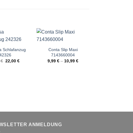
 Schlafanzug
Conta Slip Maxi
Ysabel Mora Pu
42326
7143660004
BH 10059
Ursprünglicher
Aktueller
9
€
22,00
€
9,99
€
–
10,99
€
24,99
€
Preis
Preis
war:
ist:
42,99 €
22,00 €.
WSLETTER ANMELDUNG