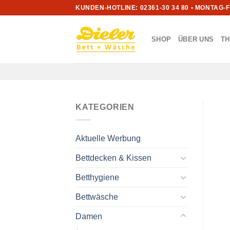
Zum
KUNDEN-HOTLINE: 02361-30 34 80 • MONTAG-
Inhalt
springen
SHOP
ÜBER UNS
T
KATEGORIEN
Aktuelle Werbung
Bettdecken & Kissen
Betthygiene
Bettwäsche
Damen