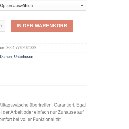
ermo Hose 7769462009 Menge
IN DEN WARENKORB
e:
mer:
3004-7769462009
:
Damen
,
Unterhosen
tagswäsche übertreffen. Garantiert. Egal
i der Arbeit oder einfach nur Zuhause auf
ort bei voller Funktionalität.