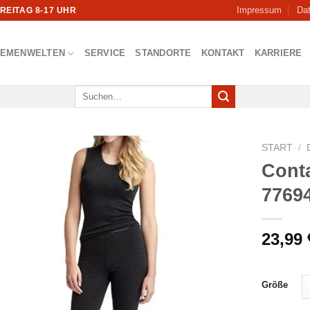
Impressum
Da
FREITAG 8-17 UHR
HEMENWELTEN
SERVICE
STANDORTE
KONTAKT
KARRIERE
Suchen
nach:
START
/
Cont
7769
23,99
Größe