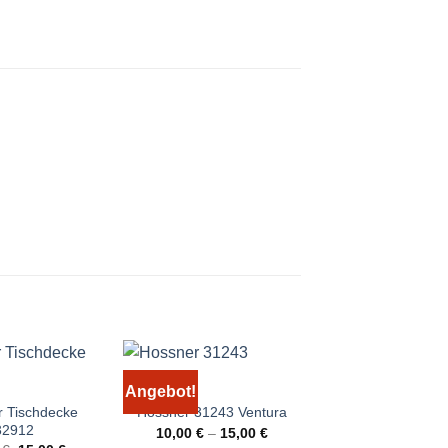
Angebot!
Angebot!
 Tischdecke
Hossner Tischd
Hossner 31243 Ventura
32912
32955
10,00
€
–
15,00
€