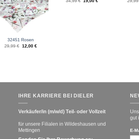
Ursprünglicher
Aktueller
34,99
€
19,00
€
29,9
Preis
Preis
war:
ist:
34,99 €
19,00 €.
32451 Rosen
Ursprünglicher
Aktueller
29,99
€
12,00
€
Preis
Preis
war:
ist:
29,99 €
12,00 €.
IHRE KARRIERE BEI DIELER
NE
Verkäufer/in (m/w/d) Teil- oder Vollzeit
Unse
gut 
für unsere Filialen in Wildeshausen und
Mettingen
E-M