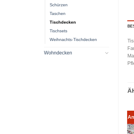
Schürzen
Taschen
Tischdecken
BE
Tischsets
Weihnachts-Tischdecken
Ti
Far
Wohndecken
Ma
Pf
Ä
An