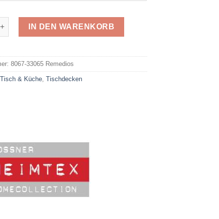
33065 Remedios Menge
IN DEN WARENKORB
e:
mer:
8067-33065 Remedios
:
Tisch & Küche
,
Tischdecken