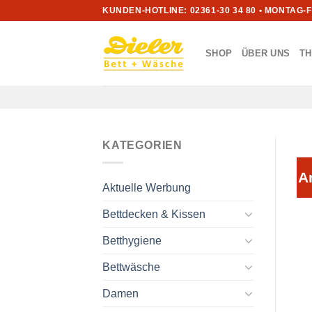
Zum
KUNDEN-HOTLINE: 02361-30 34 80 • MONTAG-
Inhalt
springen
SHOP
ÜBER UNS
T
KATEGORIEN
A
Aktuelle Werbung
Bettdecken & Kissen
Betthygiene
Bettwäsche
Damen