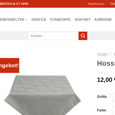
Impressum
Da
FREITAG 8-17 UHR
HEMENWELTEN
SERVICE
STANDORTE
KONTAKT
KARRIERE
Suchen
nach:
START
/
Hoss
ngebot!
12,00
Größe
Farbe