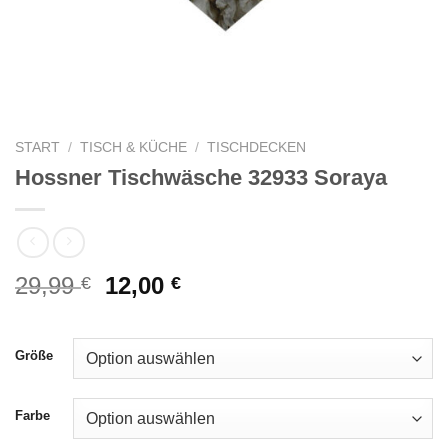
START
/
TISCH & KÜCHE
/
TISCHDECKEN
Hossner Tischwäsche 32933 Soraya
Ursprünglicher
Aktueller
29,99
12,00
€
€
Preis
Preis
war:
ist:
29,99 €
12,00 €.
Größe
Farbe