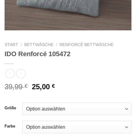
START
/
BETTWÄSCHE
/
RENFORCÉ BETTWÄSCHE
IDO Renforcé 105472
Ursprünglicher
Aktueller
39,99
25,00
€
€
Preis
Preis
war:
ist:
39,99 €
25,00 €.
Größe
Farbe