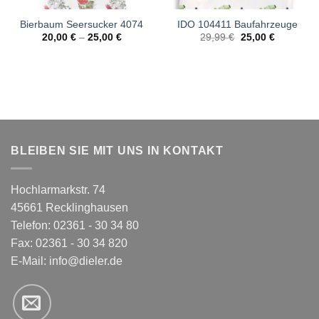
Bierbaum Seersucker 4074
IDO 104411 Baufahrzeuge
Ursprünglicher
Aktueller
20,00
€
–
25,00
€
29,99
€
25,00
€
Preis
Preis
war:
ist:
29,99 €
25,00 €.
BLEIBEN SIE MIT UNS IN KONTAKT
Hochlarmarkstr. 74
45661 Recklinghausen
Telefon: 02361 - 30 34 80
Fax: 02361 - 30 34 820
E-Mail:
info@dieler.de