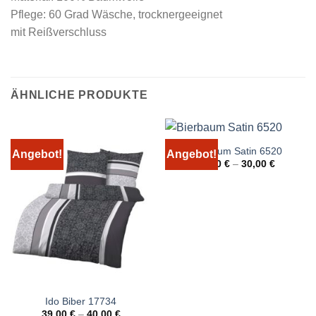
Pflege: 60 Grad Wäsche, trocknergeeignet
mit Reißverschluss
ÄHNLICHE PRODUKTE
Bierbaum Satin 6520
Angebot!
Angebot!
25,00
€
–
30,00
€
Ido Biber 17734
39,00
€
–
40,00
€