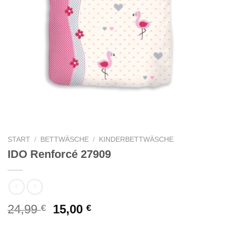
START
/
BETTWÄSCHE
/
KINDERBETTWÄSCHE
IDO Renforcé 27909
Ursprünglicher
Aktueller
24,99
15,00
€
€
Preis
Preis