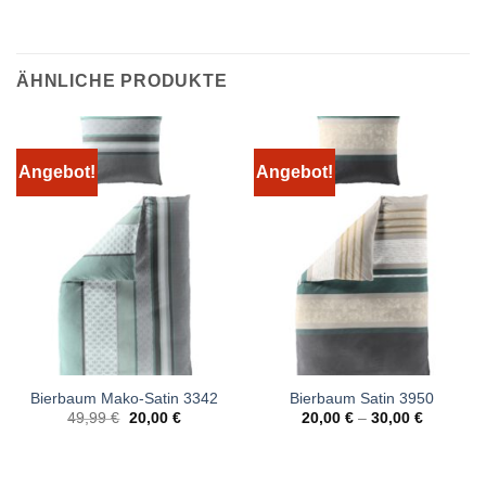
ÄHNLICHE PRODUKTE
Angebot!
Angebot!
Bierbaum Mako-Satin 3342
Bierbaum Satin 3950
Ursprünglicher
Aktueller
49,99
€
20,00
€
20,00
€
–
30,00
€
Preis
Preis
war:
ist:
49,99 €
20,00 €.