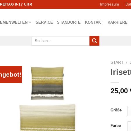
Impressum
Da
FREITAG 8-17 UHR
HEMENWELTEN
SERVICE
STANDORTE
KONTAKT
KARRIERE
Suchen
nach:
START
/
Irise
ngebot!
25,00
Größe
Farbe