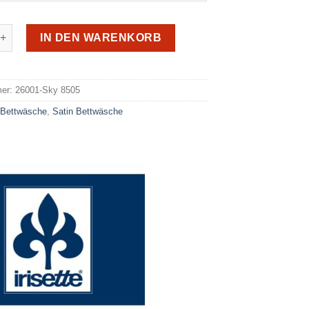
Mako-Satin Sky 8505 Menge
IN DEN WARENKORB
e:
mer:
26001-Sky 8505
:
Bettwäsche
,
Satin Bettwäsche