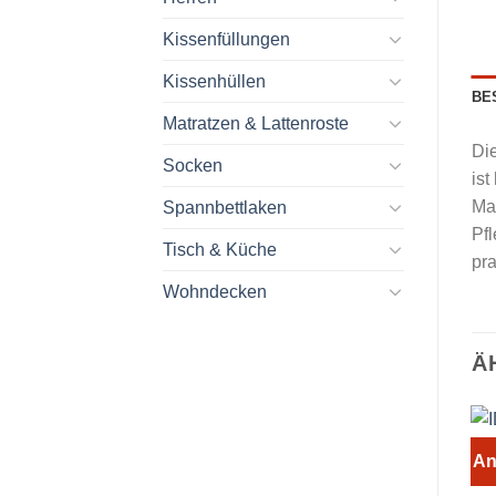
Kissenfüllungen
Kissenhüllen
BE
Matratzen & Lattenroste
Die
Socken
ist
Ma
Spannbettlaken
Pfl
Tisch & Küche
pr
Wohndecken
Ä
An