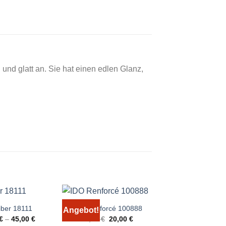
und glatt an. Sie hat einen edlen Glanz,
iber 18111
IDO Renforcé 100888
Angebot!
Angebot!
Ursprünglicher
Aktueller
€
–
45,00
€
24,99
€
20,00
€
IDO 104411
Preis
Preis