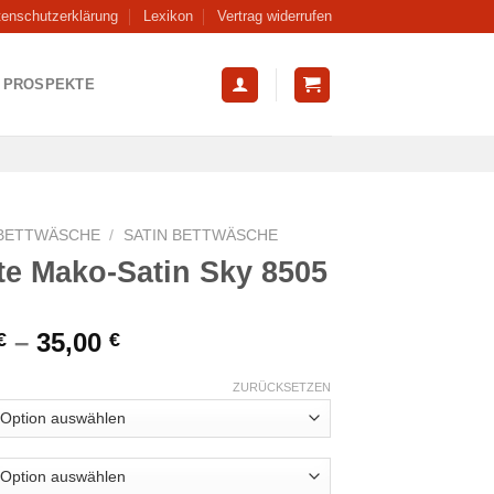
tenschutzerklärung
Lexikon
Vertrag widerrufen
PROSPEKTE
BETTWÄSCHE
/
SATIN BETTWÄSCHE
tte Mako-Satin Sky 8505
–
35,00
€
€
ZURÜCKSETZEN