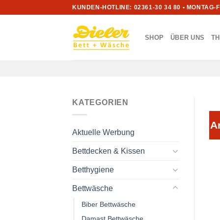
Zum
KUNDEN-HOTLINE: 02361-30 34 80 • MONTAG-
Inhalt
springen
SHOP
ÜBER UNS
T
KATEGORIEN
A
Aktuelle Werbung
Bettdecken & Kissen
Betthygiene
Bettwäsche
Biber Bettwäsche
Damast Bettwäsche