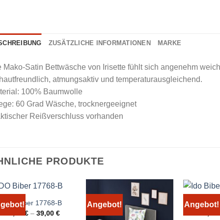
SCHREIBUNG
ZUSÄTZLICHE INFORMATIONEN
MARKE
 Mako-Satin Bettwäsche von Irisette fühlt sich angenehm weich 
 hautfreundlich, atmungsaktiv und temperaturausgleichend.
terial: 100% Baumwolle
ege: 60 Grad Wäsche, trocknergeeignet
aktischer Reißverschluss vorhanden
HNLICHE PRODUKTE
IDO Biber 17768-B
Ido B
gebot!
Angebot!
Angebot!
20,00
€
–
39,00
€
29,00