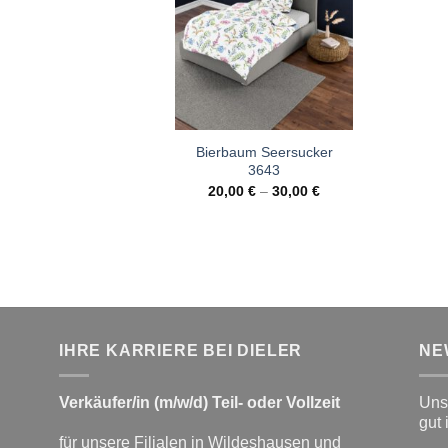
Bierbaum Seersucker
3643
20,00
€
–
30,00
€
IHRE KARRIERE BEI DIELER
NE
Verkäufer/in (m/w/d) Teil- oder Vollzeit
Unse
gut 
für unsere Filialen in Wildeshausen und