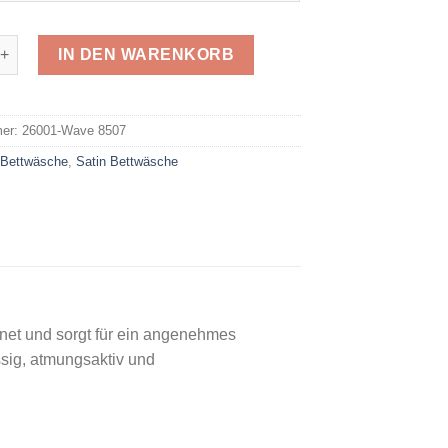
atin Wave 8507 Menge
IN DEN WARENKORB
e:
mer:
26001-Wave 8507
:
Bettwäsche
,
Satin Bettwäsche
net und sorgt für ein angenehmes
ässig, atmungsaktiv und