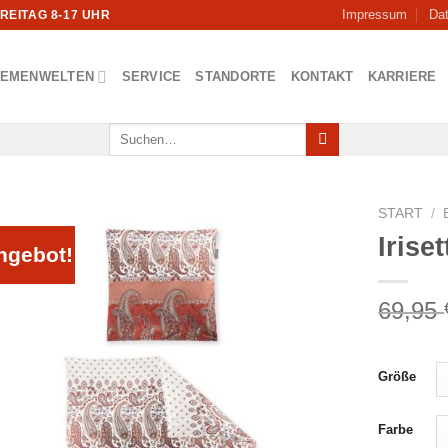
Impressum
Da
FREITAG 8-17 UHR
HEMENWELTEN
SERVICE
STANDORTE
KONTAKT
KARRIERE
Suchen
nach:
START
/
Irise
ngebot!
69,95
Größe
Farbe