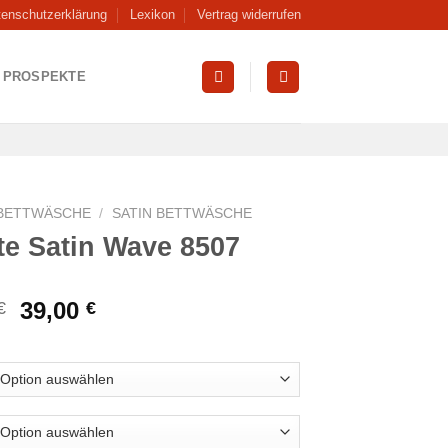
tenschutzerklärung
Lexikon
Vertrag widerrufen
PROSPEKTE
BETTWÄSCHE
/
SATIN BETTWÄSCHE
tte Satin Wave 8507
Ursprünglicher
Aktueller
39,00
€
€
Preis
Preis
war:
ist:
69,95 €
39,00 €.