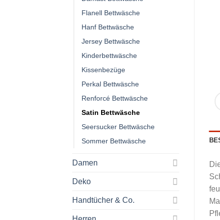
Flanell Bettwäsche
Hanf Bettwäsche
Jersey Bettwäsche
Kinderbettwäsche
Kissenbezüge
Perkal Bettwäsche
Renforcé Bettwäsche
Satin Bettwäsche
Seersucker Bettwäsche
BE
Sommer Bettwäsche
Damen
Di
Sch
Deko
feu
Handtücher & Co.
Ma
Pfl
Herren