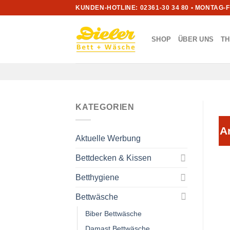
Zum
KUNDEN-HOTLINE: 02361-30 34 80 • MONTAG-
Inhalt
springen
SHOP
ÜBER UNS
T
KATEGORIEN
A
Aktuelle Werbung
Bettdecken & Kissen
Betthygiene
Bettwäsche
Biber Bettwäsche
Damast Bettwäsche