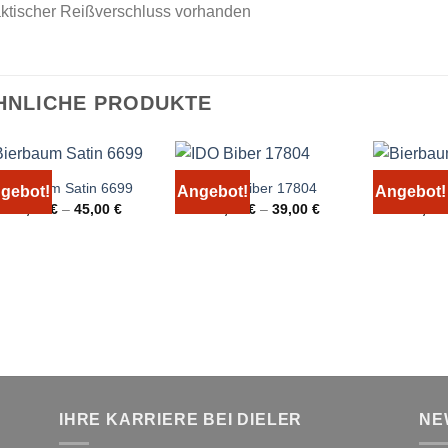
aktischer Reißverschluss vorhanden
HNLICHE PRODUKTE
Bierbaum Satin 6699
IDO Biber 17804
Bierbau
gebot!
Angebot!
Angebot!
25,00
€
–
45,00
€
29,00
€
–
39,00
€
25,00
IHRE KARRIERE BEI DIELER
NE